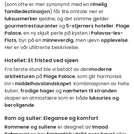
(som ofte er mer synonymt med en
rimelig
familiedestinasjon
) får lite omtale: Her er
luksusmerker
sjeldne, og det samme gjelder
gourmetrestauranter
og
5-stjerners hoteller
.
Plage
Palace
, en ny skjult perle på kysten i
Palavas-les-
Flots
, byr på en
minneverdig
, men ujevn
opplevelse
.
Her er vår ufiltrerte beskrivelse.
Hotellet
: Et fristed ved sjøen
Fra første stund ble vi betatt av den
moderne
arkitekturen
på
Plage Palace
, som glir harmonisk
inn i
middelhavslandskapet
. Kombinasjonen av hvite
kuber,
frodige hager
og
nærheten til stranden
skaper en atmosfære som er både
luksuriøs og
beroligende
.
Rom og suiter
: Eleganse og komfort
Rommene og suitene
er designet av
Imaad