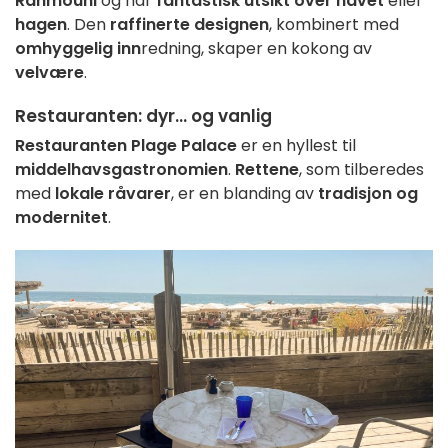
Rahmouni
og har
fantastisk utsikt over havet
eller
hagen
. Den
raffinerte designen
, kombinert med
omhyggelig inn
redning, skaper en kokong av
velvære
.
Restauranten
: dyr... og vanlig
Restauranten Plage Palace
er en hyllest til
middelhavsgastronomien
.
Rettene
, som tilberedes
med
lokale råvarer
, er en blanding av
tradisjon og
modernitet
.