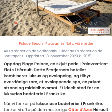
<
>
Palace Beach i Palavas les flots: våre bilder
Av La rédaction de Sortiraparis · Bilder av La rédaction de
Sortiraparis · Oppdatert 18. november 2023 kl. 20:51
Oppdag Plage Palace, en skjult perle i Palavas-les-
Flots i Hérault. Dette 5-stjerners hotellet
kombinerer luksus og avslapning, og tilbyr
overdådige rom, et avslappende spa, en privat
strand og middelhavsmat. Et ideelt sted for en
luksuriøs badeferie i Frankrike.
Når vi tenker på
luksuriøse badeferier i Frankrike
,
tenker vi ofte på den mesterlige
Côte d'Azur
.
Hérault