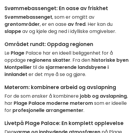
Svømmebassenget
: En oase av friskhet
Svømmebassenget
, som er omgitt av
grøntområder
, er en oase
av fred
. Her kan du
slappe
av og kjøle deg ned i idylliske omgivelser.
Området rundt
: Oppdag regionen
Le
Plage
Palace har en ideell beliggenhet for å
oppdage
regionens skatter
. Fra den
historiske byen
Montpellier
til de
sjarmerende landsbyene i
innlandet
er det mye å se og gjøre.
Møterom
: kombinere arbeid og avslapning
For de som ønsker å kombinere
jobb og avslapning
,
har
Plage Palace
moderne møterom
som er ideelle
for
profesjonelle arrangementer
.
Livet
på Plage Palace
: En komplett opplevelse
Den
varme og innbydende atmosfæren
på Plage