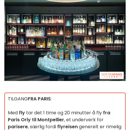
TILGANG
FRA PARIS
:
Med
fly
tar det 1 time og 20 minutter å fly
fra
Paris Orly til Montpellier
, et underverk for
parisere
, særlig fordi
flyreisen
generelt er rimelig.