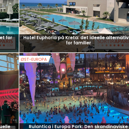
et for
Hotel Euphoria på Kreta: det ideelle alternativ
for familier
ØST-EUROPA
uelle
Rulantica i Europa Park: Den skandinaviske