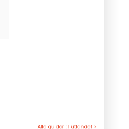
nærheten av badelandet Ru
Alle guider : I utlandet >