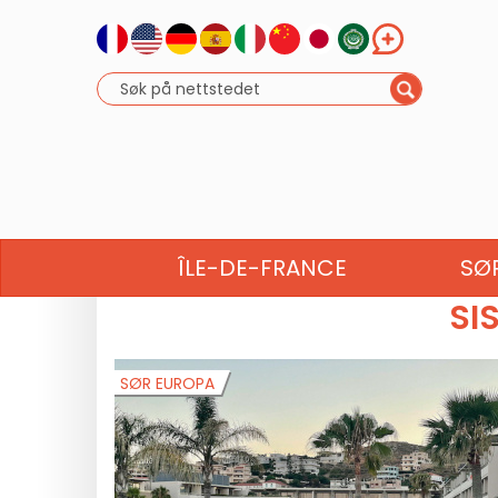
NORD-AFRIKA
NORD-E
ÎLE-DE-FRANCE
SØ
SI
SØR EUROPA