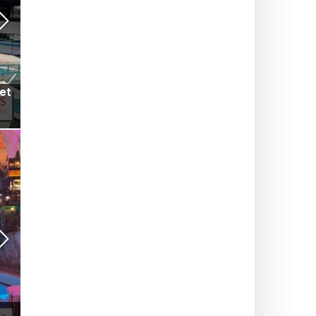
et
Ufiltrert test: Er Forte Village Resort virkelig
verdens beste ferieklubb?
ØST-EUROPA
Eatrenalin i Europa Park: En gastronomisk