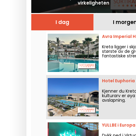
virkeligheten
I dag
I morge
Avra Imperial H
Kreta ligger i s
største av de gr
fantastiske str
fjell, og tilbyr
overnattingsmul
luksus, gjestfri
Hotel Euphoria 
Kjenner du Kreta
kulturarv er øya
avslapning.
YULLBE i Europa 
Dykk ned i Virtu