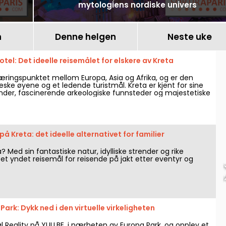
mytologiens nordiske univers
n
Denne helgen
Neste uke
otel: Det ideelle reisemålet for elskere av Kreta
kjæringspunktet mellom Europa, Asia og Afrika, og er den
eske øyene og et ledende turistmål. Kreta er kjent for sine
ender, fascinerende arkeologiske funnsteder og majestetiske
 besøkende en unik opplevelse. Blant de mange
ighetene som finnes, skiller Avra-hotellene seg ut med sin
het og eksepsjonelle beliggenhet.
på Kreta: det ideelle alternativet for familier
? Med sin fantastiske natur, idylliske strender og rike
 et yndet reisemål for reisende på jakt etter eventyr og
Park: Dykk ned i den virtuelle virkeligheten
al Reality på YULLBE, i nærheten av Europa Park, og opplev et