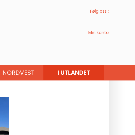
Følg oss :
Min konto
UROPA
VEST -EUROPA
NORDVEST
I UTLANDET
SØR EUROPA