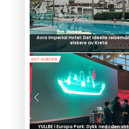
Avra Imperial Hotel: Det ideelle reisemål
elskere av Kreta
ØST-EUROPA
YULLBE i Europa Park: Dykk ned i den virt