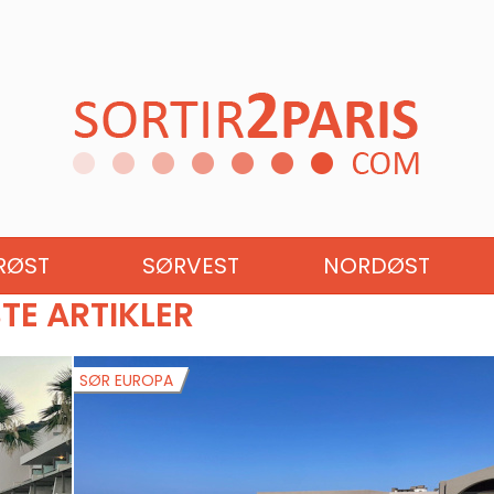
UROPA
SØR EUROPA
ØST-E
RØST
SØRVEST
NORDØST
STE ARTIKLER
SØR EUROPA