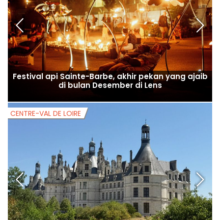
Festival api Sainte-Barbe, akhir pekan yang ajaib
di bulan Desember di Lens
CENTRE-VAL DE LOIRE
B