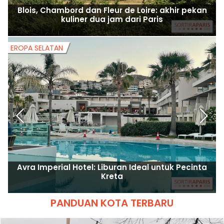
Blois, Chambord dan Fleur de Loire: akhir pekan
kuliner dua jam dari Paris
EROPA SELATAN
E
Avra Imperial Hotel: Liburan Ideal untuk Pecinta
Kreta
PANDUAN KOTA TERBARU