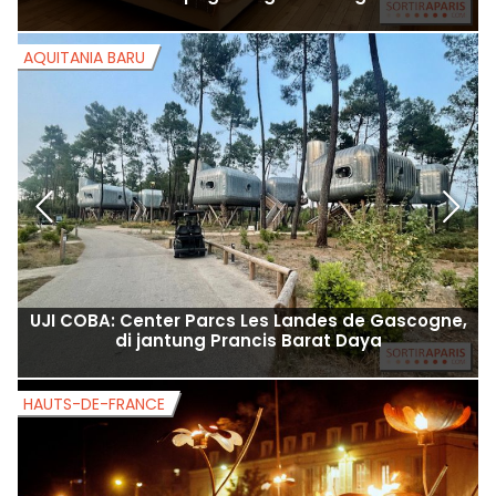
AQUITANIA BARU
O
UJI COBA: Center Parcs Les Landes de Gascogne,
di jantung Prancis Barat Daya
HAUTS-DE-FRANCE
H