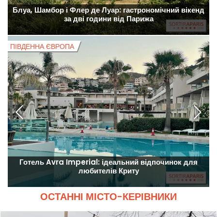
Блуа, Шамбор і Флер де Луар: гастрономічний вікенд
за дві години від Парижа
ПІВДЕННА ЄВРОПА
П
Готель Avra Imperial: ідеальний відпочинок для
любителів Криту
ОСТАННІ МІСТО-КЕРІВНИКИ