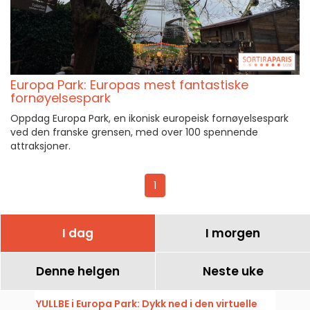
Europa Park: Europas mest fantastiske
fornøyelsespark
Oppdag Europa Park, en ikonisk europeisk fornøyelsespark
ved den franske grensen, med over 100 spennende
attraksjoner.
1
I dag
I morgen
Denne helgen
Neste uke
YULLBE i Europa Park: Dykk ned i den virtuelle