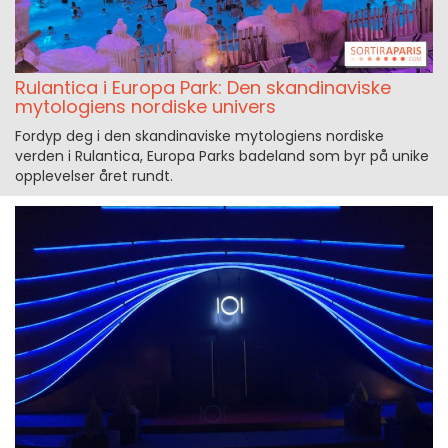
Rulantica i Europa Park: Den skandinaviske
mytologiens nordiske univers
Fordyp deg i den skandinaviske mytologiens nordiske
verden i Rulantica, Europa Parks badeland som byr på unike
opplevelser året rundt.