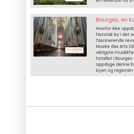
en reiserute for å
Bourges, en ku
Hvorfor ikke oppda
historisk by i det s
fascinerende seve
Musée des Arts Déc
viktigste musikkfe
hotellet i Bourges
oppdage denne byen
byen og regionen 