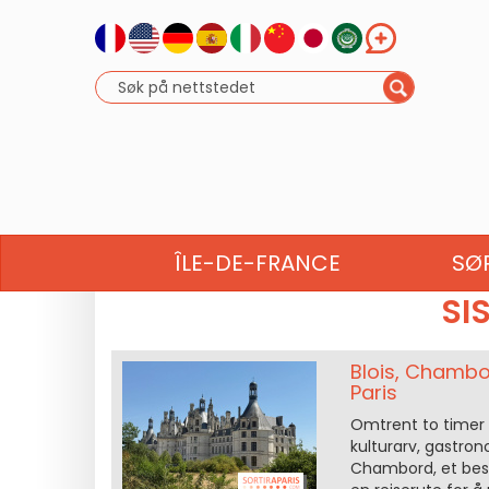
NORMANDIE
BRETAG
ÎLE-DE-FRANCE
SØ
SI
Blois, Chambor
Paris
Omtrent to timer f
kulturarv, gastron
Chambord, et besøk