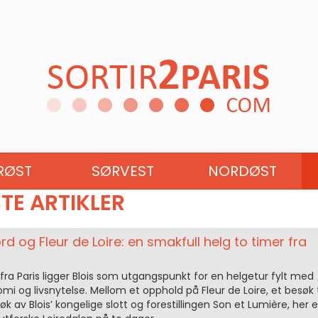
NE
PAYS DE LA LOIRE
RØST
SØRVEST
NORDØST
STE ARTIKLER
d og Fleur de Loire: en smakfull helg to timer fra
ra Paris ligger Blois som utgangspunkt for en helgetur fylt med
omi og livsnytelse. Mellom et opphold på Fleur de Loire, et besøk t
 av Blois’ kongelige slott og forestillingen Son et Lumière, her e