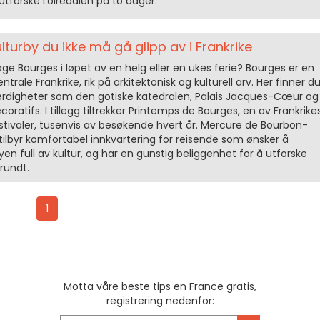
 utforske Loiredalen på to dager.
lturby du ikke må gå glipp av i Frankrike
ge Bourges i løpet av en helg eller en ukes ferie? Bourges er en
entrale Frankrike, rik på arkitektonisk og kulturell arv. Her finner d
rdigheter som den gotiske katedralen, Palais Jacques-Cœur og
oratifs. I tillegg tiltrekker Printemps de Bourges, en av Frankrike
stivaler, tusenvis av besøkende hvert år. Mercure de Bourbon-
 tilbyr komfortabel innkvartering for reisende som ønsker å
 full av kultur, og har en gunstig beliggenhet for å utforske
rundt.
1
Motta våre beste tips en France gratis,
registrering nedenfor: