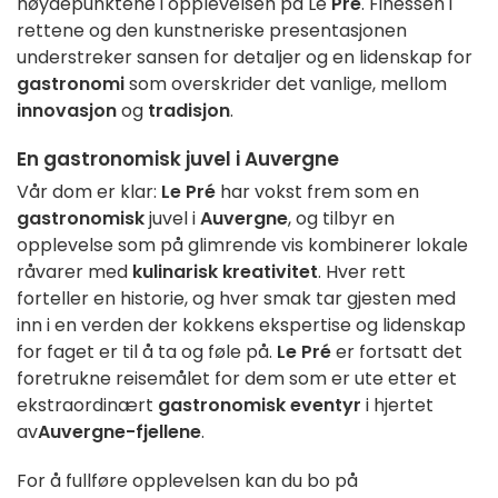
høydepunktene i opplevelsen på Le
Pré
. Finessen i
rettene og den kunstneriske presentasjonen
understreker sansen for detaljer og en lidenskap for
gastronomi
som overskrider det vanlige, mellom
innovasjon
og
tradisjon
.
En gastronomisk juvel i Auvergne
Vår dom er klar:
Le Pré
har vokst frem som en
gastronomisk
juvel i
Auvergne
, og tilbyr en
opplevelse som på glimrende vis kombinerer lokale
råvarer med
kulinarisk kreativitet
. Hver rett
forteller en historie, og hver smak tar gjesten med
inn i en verden der kokkens ekspertise og lidenskap
for faget er til å ta og føle på.
Le Pré
er fortsatt det
foretrukne reisemålet for dem som er ute etter et
ekstraordinært
gastronomisk eventyr
i hjertet
av
Auvergne-fjellene
.
For å fullføre opplevelsen kan du bo på