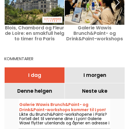
Blois, Chambord og Fleur
Galerie Wawis
B
de Loire: en smakfull helg
Brunch&Paint- og
d
to timer fra Paris
Drink&Paint-workshops
kommer til Lyon!
KOMMENTARER
I dag
I morgen
Denne helgen
Neste uke
Galerie Wawis Brunch&Paint- og
Drink&Paint-workshops kommer til Lyon!
Likte du Brunch&Paint-workshopene i Paris?
Fortell det til vennene dine i Lyon! Galerie
Wawi flytter utenlands og åpner en adresse i
Lyon på boulevard des Belges, med mål om