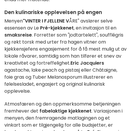
Den kulinariske opplevelsen på engen
Menyen
"VINTER I FJELLENE V
ÅRE" avslører selve
essensen av Le
Pré-kjøkkenet
, en invitasjon til en
smaksreise
. Forretter som "jodtartelett", soufflégris
og røkt torsk med urter fra hagen vitner om
kjøkkensjefens engasjement for å få mest mulig ut av
lokale råvarer, samtidig som han tilfører et snev av
kreativitet og fortreffelighet.
Eric Jacquiers
agastache, lake peach og pistasj eller Châtaigne,
foie gras og Tuber Melanosporum illustrerer en
følelsesladet, engasjert og original kulinarisk
opplevelse.
Atmosfæren og den oppmerksomme betjeningen
fremhever det
fabelaktige kjøkkenet
. Variasjonen i
menyen, den fremragende matlagingen og et
vinkart som er tilgjengelig for alle budsjetter, er