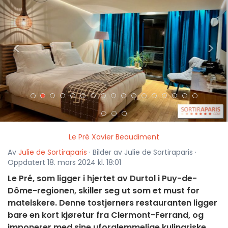
<
>
Le Pré Xavier Beaudiment
Av
Julie de Sortiraparis
· Bilder av Julie de Sortiraparis ·
Oppdatert 18. mars 2024 kl. 18:01
Le Pré, som ligger i hjertet av Durtol i Puy-de-
Dôme-regionen, skiller seg ut som et must for
matelskere. Denne tostjerners restauranten ligger
bare en kort kjøretur fra Clermont-Ferrand, og
imponerer med sine uforglemmelige kulinariske