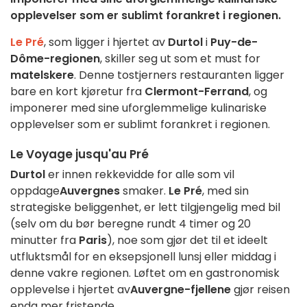
opplevelser som er sublimt forankret i regionen.
Le Pré
, som ligger i hjertet av
Durtol
i
Puy-de-
Dôme-regionen
, skiller seg ut som et must for
matelskere
. Denne tostjerners restauranten ligger
bare en kort kjøretur fra
Clermont-Ferrand
, og
imponerer med sine uforglemmelige kulinariske
opplevelser som er sublimt forankret i regionen.
Le Voyage jusqu'au Pré
Durtol
er innen rekkevidde for alle som vil
oppdage
Auvergnes
smaker.
Le Pré
, med sin
strategiske beliggenhet, er lett tilgjengelig med bil
(selv om du bør beregne rundt 4 timer og 20
minutter fra
Paris
), noe som gjør det til et ideelt
utfluktsmål for en eksepsjonell lunsj eller middag i
denne vakre regionen. Løftet om en gastronomisk
opplevelse i hjertet av
Auvergne-fjellene
gjør reisen
enda mer fristende.