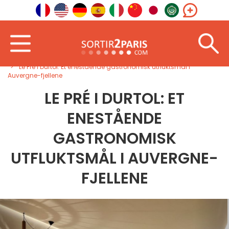
Velkommen
Sørøst
Auvergne-Rhône-Alpes
Le Pré i Durtol: Et enestående gastronomisk utfluktsmål i
Auvergne-fjellene
LE PRÉ I DURTOL: ET
ENESTÅENDE
GASTRONOMISK
UTFLUKTSMÅL I AUVERGNE-
FJELLENE