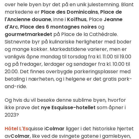
over hele byen byr det på en unik julestemning. Blant
markedene er
Place des Dominicains
,
Place de
l'Ancienne douane
, inne i
Koïfhus
, Place
Jeanne
d'Arc
,
Place des 6 montagnes noires
og
gourmetmarkedet
på Place de la Cathédrale.
Sistnevnte byr på kulinariske herligheter med boder
og mange kokker. Markedstidene varierer, men er
vanligvis åpne mandag til torsdag fra kl. 11.00 til 19.00
og på fredager, lørdager og søndager fra kl. 10.00 til
20.00. Det finnes overbygde parkeringsplasser med
betaling i nærheten, og i helgene er det gratis park-
and-ride.
Og hvis du vil besøke denne sublime byen, hvorfor
ikke prøve det
nye Esquisse-hotellet
som åpner i
2023?
Hôtel L'Es
quisse i
Colmar
ligger i det historiske hjertet
av
Colmar
, like ved de svingete gatene i gamlebyen,