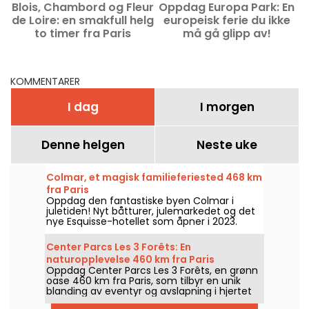
Blois, Chambord og Fleur
Oppdag Europa Park: En
de Loire: en smakfull helg
europeisk ferie du ikke
to timer fra Paris
må gå glipp av!
KOMMENTARER
I dag
I morgen
Denne helgen
Neste uke
Colmar, et magisk familieferiested 468 km
fra Paris
Oppdag den fantastiske byen Colmar i
juletiden! Nyt båtturer, julemarkedet og det
nye Esquisse-hotellet som åpner i 2023.
Center Parcs Les 3 Forêts: En
naturopplevelse 460 km fra Paris
Oppdag Center Parcs Les 3 Forêts, en grønn
oase 460 km fra Paris, som tilbyr en unik
blanding av eventyr og avslapning i hjertet
av naturen.