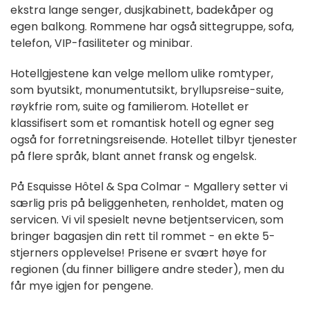
ekstra lange senger, dusjkabinett, badekåper og
egen balkong. Rommene har også sittegruppe, sofa,
telefon, VIP-fasiliteter og minibar.
Hotellgjestene kan velge mellom ulike romtyper,
som byutsikt, monumentutsikt, bryllupsreise-suite,
røykfrie rom, suite og familierom. Hotellet er
klassifisert som et romantisk hotell og egner seg
også for forretningsreisende. Hotellet tilbyr tjenester
på flere språk, blant annet fransk og engelsk.
På Esquisse Hôtel & Spa Colmar - Mgallery setter vi
særlig pris på beliggenheten, renholdet, maten og
servicen. Vi vil spesielt nevne betjentservicen, som
bringer bagasjen din rett til rommet - en ekte 5-
stjerners opplevelse! Prisene er svært høye for
regionen (du finner billigere andre steder), men du
får mye igjen for pengene.