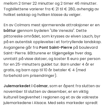
mellom 2 timer 22 minutter og 2 timer 46 minutter.
Togbillettene varierer fra € 21 til € 280, avhengig av
hvilket selskap og hvilken klasse du velger.
En av Colmars mest sjarmerende attraksjoner er en
båttur
gjennom bydelen "Lille Venezia". Dette
pittoreske området, som krysses av elven Lauch, byr
på en autentisk opplevelse i et fortryllende landskap.
Avgangene går fra
Pont Saint-Pierre
på boulevard
Saint-Pierre. Båtturene er tilgjengelige hver dag,
unntatt på visse datoer, og koster 8 euro per person
for en 25-minutters guidet tur. Barn under 4 år er
gratis, og barn opp til 10 år betaler € 4 (med
forbehold om prisendringer).
Julemarkedet i Colmar
, som er åpent fra slutten av
november til slutten av desember, er en viktig
kulturell begivenhet i regionen og et av de vakreste
julemarkedene i Alsace. Med seks markeder spredt