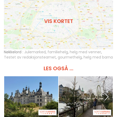
VIS KORTET
Nøkkelord :
Julemarked
,
familiehelg
,
helg med venner
,
Testet av redaksjonsteamet
,
gourmethelg
,
helg med barna
LES OGSÅ ...