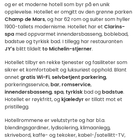
og er et moderne hotell som byr på en unik
opplevelse. Hotellet er omgitt av den grønne parken
Champ de Mars
, og har 62 rom og suiter som hyller
1900-tallets modernisme. Hotellet har et
Clarins-
spa
med oppvarmet innendørsbasseng, boblebad,
badstue og tyrkisk bad. I tillegg har restauranten
JY's
blitt tildelt
to Michelin-stjerner
.
Hotellet tilbyr en rekke tjenester og fasiliteter som
sikrer et komfortabelt og luksuriøst opphold. Blant
annet
gratis Wi-Fi
,
selvbetjent
parkering
,
parkeringsservice,
bar
,
romservice
,
innendørsbasseng
,
spa
,
tyrkisk
bad og
badstue
.
Hotellet er røykfritt, og
kjæledyr
er tillatt mot et
pristillegg.
Hotellrommene er velutstyrte og har bl.a.
blendingsgardiner, lydisolering, klimaanlegg,
skrivebord, kaffe- og tekoker, kabel-/satellitt-TV,