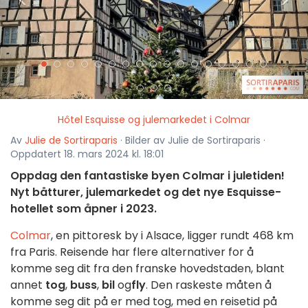
<
>
Hôtel Esquisse og julemarkedet i Colmar
Av
Julie de Sortiraparis
· Bilder av Julie de Sortiraparis ·
Oppdatert 18. mars 2024 kl. 18:01
Oppdag den fantastiske byen Colmar i juletiden!
Nyt båtturer, julemarkedet og det nye Esquisse-
hotellet som åpner i 2023.
Colmar
, en pittoresk by i Alsace, ligger rundt 468 km
fra Paris. Reisende har flere alternativer for å
komme seg dit fra den franske hovedstaden, blant
annet
tog
,
buss
,
bil
og
fly
. Den raskeste måten å
komme seg dit på er med tog, med en reisetid på