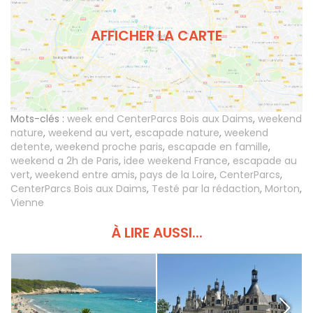
AFFICHER LA CARTE
Mots-clés :
week end CenterParcs Bois aux Daims
,
weekend
nature
,
weekend au vert
,
escapade nature
,
weekend
detente
,
weekend proche paris
,
escapade en famille
,
weekend a 2h de Paris
,
idee weekend France
,
escapade au
vert
,
weekend entre amis
,
pays de la Loire
,
CenterParcs
,
CenterParcs Bois aux Daims
,
Testé par la rédaction
,
Morton
,
Vienne
À LIRE AUSSI...