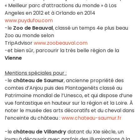
« Meilleur parc d’attractions du monde » à Los
Angeles en 2012 et à Orlando en 2014
www.puydufou.com
-le
Zoo de Beauval
, classé un temps 4e plus beau
Zoo au monde selon
TripAdvisor
www.zoobeauval.com
-et bien sûr, parcourir la très belle région de la
Vienne
Mentions spéciales pour :
-le
château de Saumur
, ancienne propriété des
comtes d’Anjou puis des Plantagenêts classé au
Patrimoine mondial de l’Unesco, et qui dispose d’une
vue fantastique en hauteur sur la région et la Loire. À
noter le musée des arts décoratifs et du cheval dans
l’enceinte du château :
www.chateau-saumur.fr
-le
château de Villandry
datant du XIe siècle, un
joyau à découvrir avec parfois des illuminations à la