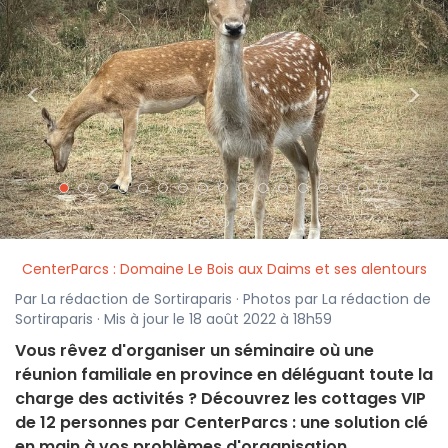
<
>
CenterParcs : Domaine Le Bois aux Daims et ses alentours
Par La rédaction de Sortiraparis · Photos par La rédaction de
Sortiraparis · Mis à jour le 18 août 2022 à 18h59
Vous rêvez d'organiser un séminaire où une
réunion familiale en province en déléguant toute la
charge des activités ? Découvrez les cottages VIP
de 12 personnes par CenterParcs : une solution clé
en main à vos problèmes d'organisation.