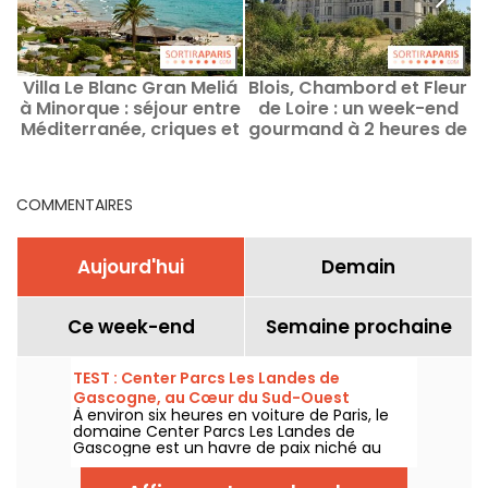
Villa Le Blanc Gran Meliá
Blois, Chambord et Fleur
à Minorque : séjour entre
de Loire : un week-end
L
Méditerranée, criques et
gourmand à 2 heures de
villages
Paris
COMMENTAIRES
Aujourd'hui
Demain
Ce week-end
Semaine prochaine
TEST : Center Parcs Les Landes de
Gascogne, au Cœur du Sud-Ouest
À environ six heures en voiture de Paris, le
domaine Center Parcs Les Landes de
Gascogne est un havre de paix niché au
cœur du Lot-et-Garonne, dans la région
Nouvelle-Aquitaine.