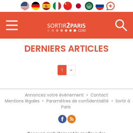
Accueil
À l'étranger
Afrique du Nord
DERNIERS ARTICLES
1
»
Annoncez votre événement
•
Contact
Mentions légales
•
Paramètres de confidentialité
•
Sortir à
Paris