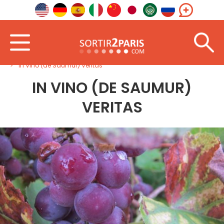
Accueil
Nord-Ouest
Pays-de-la-Loire
In Vino (de Saumur) Veritas
IN VINO (DE SAUMUR)
VERITAS