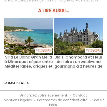
octobre 2016
,
vendange Saumur
,
Bagneux
,
Maine et Loire
À LIRE AUSSI...
Villa Le Blanc Gran Meliá
Blois, Chambord et Fleur
C
à Minorque : séjour entre
de Loire : un week-end
Méditerranée, criques et
gourmand à 2 heures de
villages
Paris
COMMENTAIRES
Annoncez votre événement
•
Contact
Mentions légales
•
Paramètres de confidentialité
•
Sortir à