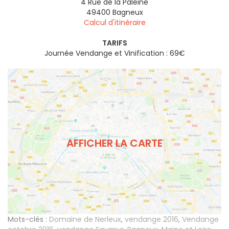
4 Rue de la Paleine
49400
Bagneux
Calcul d'itinéraire
TARIFS
Journée Vendange et Vinification : 69€
AFFICHER LA CARTE
Mots-clés :
Domaine de Nerleux
,
vendange 2016
,
Vendange