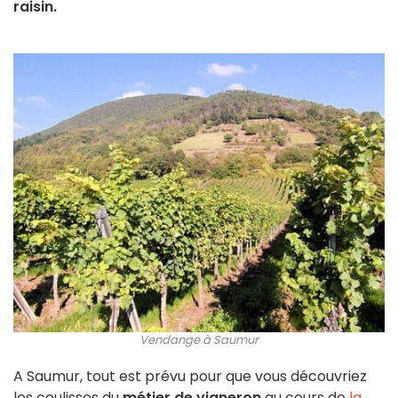
raisin.
Vendange à Saumur
A Saumur, tout est prévu pour que vous découvriez
les coulisses du
métier de vigneron
au cours de
la