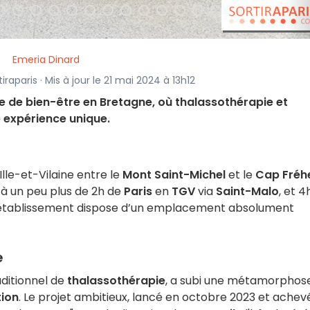
Emeria Dinard
raparis · Mis à jour le 21 mai 2024 à 13h12
e de bien-être en Bretagne, où thalassothérapie et
e expérience unique.
Ille-et-Vilaine entre le
Mont Saint-Michel
et le
Cap Fréh
 à un peu plus de 2h de
Paris
en
TGV
via
Saint-Malo
, et 
t établissement dispose d’un emplacement absolument
e
ditionnel de
thalassothérapie
, a subi une métamorphos
ion
. Le projet ambitieux, lancé en octobre 2023 et achev