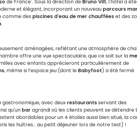
so
de France". Sous la direction de
Bruno Vilt
, l'hôtel a été
oderne et élégant, incorporant un nouveau
parcours mar
mme comme des
piscines d'eau de mer chauffées
et des z
n
.
xueusement aménagées, reflétant une atmosphère de cha
mbre offre une vue spectaculaire, que ce soit sur la
me
s familles avec enfants apprécieront particulièrement de
ns
, même si l’espace jeu (dont le
Babyfoot
) a été fermé
re gastronomique, avec deux
restaurants
servant des
insi qu'un
bar
agrandi où les clients peuvent se détendre 
 restent abordables pour un 4 étoiles aussi bien situé, la ca
is les huîtres… au petit déjeuner lors de notre test) !