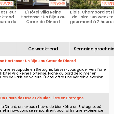
et Fleur
L'Hôtel Villa Reine
Blois, Chambord et F
eek-end
Hortense : Un Bijou au
de Loire : un week-
ures de
Cœur de Dinard
gourmand à 2 heure
Paris
Ce week-end
Semaine prochai
eine Hortense : Un Bijou au Cœur de Dinard
ez une escapade en Bretagne, laissez-vous guider vers l'une
 l'Hôtel Villa Reine Hortense. Niché au bord de la mer en
res de Paris en voiture, l'Hôtel offre une véritable évasion
ins les plus pittoresques de France : Dinard !
 Un Havre de Luxe et de Bien-Être en Bretagne
a Dinard, un luxueux havre de bien-être en Bretagne, où
e et innovations se rencontrent pour offrir une expérience