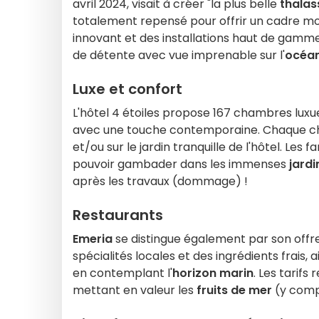
avril 2024, visait à créer "la plus belle
thalas
totalement repensé pour offrir un cadre m
innovant et des installations haut de ga
de détente avec vue imprenable sur l'
océa
Luxe et confort
L'hôtel 4 étoiles propose 167 chambres lu
avec une touche contemporaine. Chaque cha
et/ou sur le jardin tranquille de l'hôtel. Le
pouvoir gambader dans les immenses
jardi
après les travaux (dommage) !
Restaurants
Emeria
se distingue également par son off
spécialités locales et des ingrédients frais, a
en contemplant l'
horizon marin
. Les tarifs
mettant en valeur les
fruits de mer
(y compr