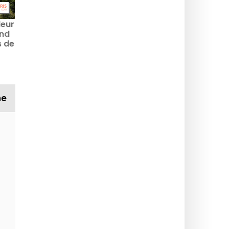
leur
end
s de
ne