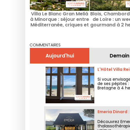
Villa Le Blanc Gran Meliá
Blois, Chambord 
à Minorque : séjour entre
de Loire : un w
Méditerranée, criques et
gourmand à 2 he
villages
Paris
COMMENTAIRES
Aujourd'hui
Demain
L'Hôtel Villa R
Si vous envisag
de ses pépites :
Bretagne à 4 heu
dans l'un des co
Emeria Dinard :
Découvrez Emeri
thalassothérapi