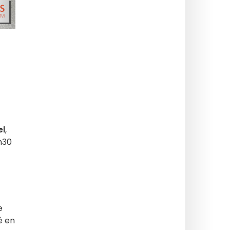
el
,
4h30
e
é en