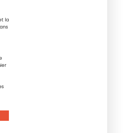
et la
dans
e
ier
es