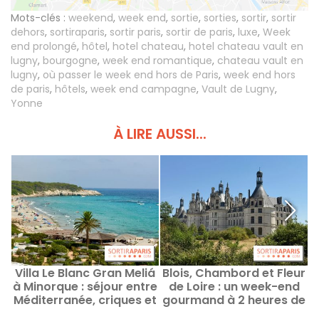
Mots-clés :
weekend
,
week end
,
sortie
,
sorties
,
sortir
,
sortir
dehors
,
sortiraparis
,
sortir paris
,
sortir de paris
,
luxe
,
Week
end prolongé
,
hôtel
,
hotel chateau
,
hotel chateau vault en
lugny
,
bourgogne
,
week end romantique
,
chateau vault en
lugny
,
où passer le week end hors de Paris
,
week end hors
de paris
,
hôtels
,
week end campagne
,
Vault de Lugny
,
Yonne
À LIRE AUSSI...
Villa Le Blanc Gran Meliá
Blois, Chambord et Fleur
à Minorque : séjour entre
de Loire : un week-end
Méditerranée, criques et
gourmand à 2 heures de
villages
Paris