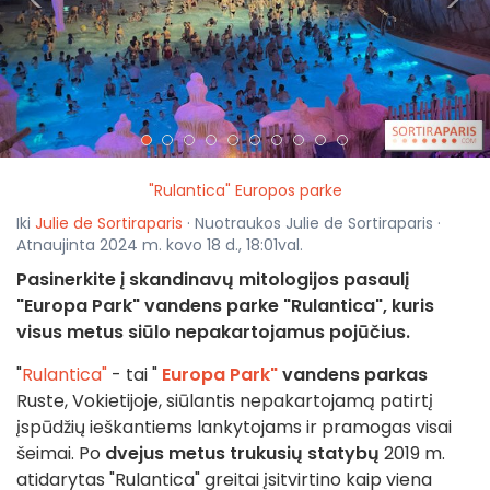
<
>
"Rulantica" Europos parke
Iki
Julie de Sortiraparis
· Nuotraukos Julie de Sortiraparis ·
Atnaujinta 2024 m. kovo 18 d., 18:01val.
Pasinerkite į skandinavų mitologijos pasaulį
"Europa Park" vandens parke "Rulantica", kuris
visus metus siūlo nepakartojamus pojūčius.
"
Rulantica"
- tai "
Europa Park"
vandens parkas
Ruste, Vokietijoje, siūlantis nepakartojamą patirtį
įspūdžių ieškantiems lankytojams ir pramogas visai
šeimai. Po
dvejus metus trukusių statybų
2019 m.
atidarytas "Rulantica" greitai įsitvirtino kaip viena