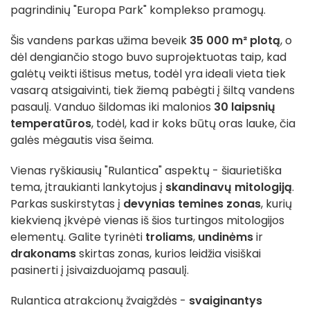
pagrindinių "Europa Park" komplekso pramogų.
Šis vandens parkas užima beveik
35 000 m² plotą
, o
dėl dengiančio stogo buvo suprojektuotas taip, kad
galėtų veikti ištisus metus, todėl yra ideali vieta tiek
vasarą atsigaivinti, tiek žiemą pabėgti į šiltą vandens
pasaulį. Vanduo šildomas iki malonios
30 laipsnių
temperatūros
, todėl, kad ir koks būtų oras lauke, čia
galės mėgautis visa šeima.
Vienas ryškiausių "Rulantica" aspektų - šiaurietiška
tema, įtraukianti lankytojus į
skandinavų mitologiją
.
Parkas suskirstytas į
devynias temines zonas
, kurių
kiekvieną įkvėpė vienas iš šios turtingos mitologijos
elementų. Galite tyrinėti
troliams
,
undinėms
ir
drakonams
skirtas zonas, kurios leidžia visiškai
pasinerti į įsivaizduojamą pasaulį.
Rulantica atrakcionų žvaigždės -
svaiginantys