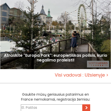
Atraskite "Europa Park": europietiškas poilsis, kurio
negalima praleisti!
Visi vadovai : Užsienyje >
Gaukite mūsų geriausius patarimus en
France nemokamai, registracija žemiau:
>