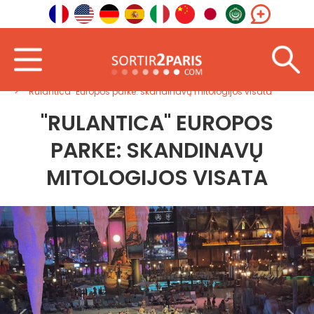
Sveiki
Užsienyje
Rytų Europa
"Rulantica" Europos parke: skandinavų mitologijos visata
"RULANTICA" EUROPOS
PARKE: SKANDINAVŲ
MITOLOGIJOS VISATA