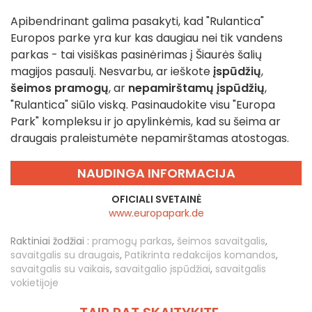
Apibendrinant galima pasakyti, kad "Rulantica"
Europos parke yra kur kas daugiau nei tik vandens
parkas - tai visiškas pasinėrimas į Šiaurės šalių
magijos pasaulį. Nesvarbu, ar ieškote
įspūdžių
,
šeimos pramogų
, ar
nepamirštamų įspūdžių
,
"Rulantica" siūlo viską. Pasinaudokite visu "Europa
Park" kompleksu ir jo apylinkėmis, kad su šeima ar
draugais praleistumėte nepamirštamas atostogas.
NAUDINGA INFORMACIJA
OFICIALI SVETAINĖ
www.europapark.de
Raktiniai žodžiai :
pramogų parkas
,
šeimos savaitgalis
,
savaitgalis su draugais
,
Patikrinta redakcijos komandos
,
savaitgalis su vaikais
,
savaitgalio įspūdžiai
,
savaitgalis
vokietijoje