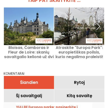
TAIP PAT SKAITYKITE ...
Bloisas, Čamboras ir
Atraskite "Europa Park":
Fleur de Loire: skanių
europietiškas poilsis,
savaitgalio kelionė už dvi
kurio negalima praleisti!
valandas nuo Paryžiaus
KOMENTARAI
Šiandien
Rytoj
Šį savaitgalį
Kitą savaitę
YULLBE Europos parke: pasinerkite į