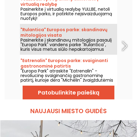
virtualią realybę
Pasinerkite į virtualią realybę YULLBE, netoli
Europos parko, ir patirkite neįsivaizduojamą
nuotykį!
"Rulantica" Europos parke: skandinavų
mitologijos visata
Pasinerkite į skandinavų mitologijos pasaulį
"Europa Park" vandens parke "Rulantica",
kuris visus metus siūlo nepakartojamus
pojūčius.
"Eatrenalin" Europos parke: svaiginanti
gastronominė patirtis
"Europa Park" atraskite "Eatrenalin" -
revoliucinę svaiginančią gastronominę
patirtį, kurioje dera "Michelin" žvaigždutėmis
įvertinta virtuvė ir pojūčiai.
Patobulinkite paiešką
NAUJAUSI MIESTO GUIDĖS