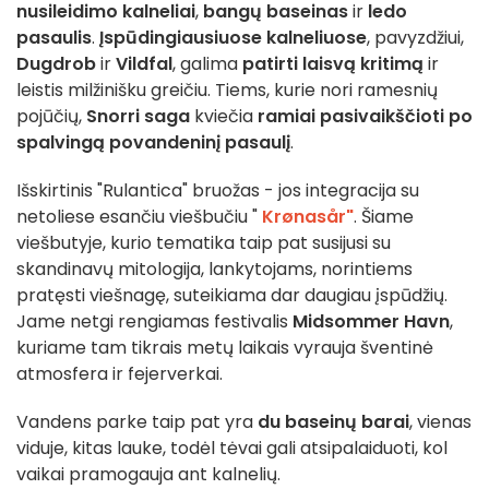
nusileidimo kalneliai
,
bangų baseinas
ir
ledo
pasaulis
.
Įspūdingiausiuose kalneliuose
, pavyzdžiui,
Dugdrob
ir
Vildfal
, galima
patirti laisvą kritimą
ir
leistis milžinišku greičiu. Tiems, kurie nori ramesnių
pojūčių,
Snorri saga
kviečia
ramiai pasivaikščioti po
spalvingą povandeninį pasaulį
.
Išskirtinis "Rulantica" bruožas - jos integracija su
netoliese esančiu viešbučiu "
Krønasår"
. Šiame
viešbutyje, kurio tematika taip pat susijusi su
skandinavų mitologija, lankytojams, norintiems
pratęsti viešnagę, suteikiama dar daugiau įspūdžių.
Jame netgi rengiamas festivalis
Midsommer Havn
,
kuriame tam tikrais metų laikais vyrauja šventinė
atmosfera ir fejerverkai.
Vandens parke taip pat yra
du baseinų barai
, vienas
viduje, kitas lauke, todėl tėvai gali atsipalaiduoti, kol
vaikai pramogauja ant kalnelių.