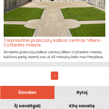
Tarptautinis prancūzų kalbos centras Villers-
Cotterêts mieste
Atraskite prancūzų kalbos centrą Villers-Cotterêts mieste,
kultūros perlą, esantį vos už 45 minučių kelio nuo Paryžiaus.
1
Šiandien
Rytoj
Šį savaitgalį
Kitą savaitę