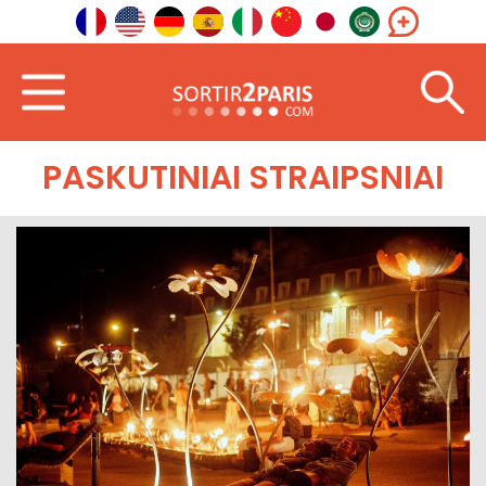
Sveiki
Šiaurės rytai
Hauts-de-France
PASKUTINIAI STRAIPSNIAI