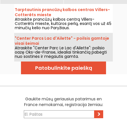
Tarptautinis prancūzų kalbos centras Villers-
Cotterêts mieste
Atraskite prancūzų kalbos centrą Villers-
Cotterêts mieste, kultūros perlą, esantį vos už 45
minučių kelio nuo Paryžiaus.
"Center Parcs Lac d'Ailette" - poilsis gamtoje
visai šeimai
Atraskite "Center Parc Le Lac d'Ailette": poilsio
oazę Oks-de-Franse, idealiai tinkančią pabėgti
nuo sostinės ir mėgautis gamta.
Patobulinkite paiešką
Gaukite mūsų geriausius patarimus en
France nemokamai, registracija žemiau:
>