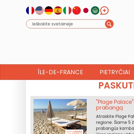
NAUJOJI 
ÎLE-DE-FRANCE
PIETRYČIAI
PASKUTI
"Plage Palace"
prabangą
Atraskite Plage Pa
regione. Šiame 5 ž
prabangūs kambaria