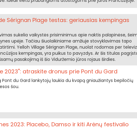
uvė. Ideali vieta prabangioms atostogoms prie jūros Prancūzijoje.
 de Sérignan Plage testas: geriausias kempingas
vimas sukelia vaikystės prisiminimus apie naktis palapinėse, šei
ynes upėje. Tačiau šiuolaikiniame amžiuje stovyklavimas tapo
tirtimi. Yelloh Village Sérignan Plage, nuolat rodomas per televiz
ancūzijos kempingas, yra puikus to pavyzdys. Ar šis titulas pagrįst
samų pasakojimą iš šio Viduržemio jūros rojaus širdies.
e 2023": atraskite dronus prie Pont du Gard
 Pont du Gard lankytojų laukia du kvapą gniaužiantys bepiločių
iesos šou.
mes 2023: Placebo, Damso ir kiti Arėnų festivalio