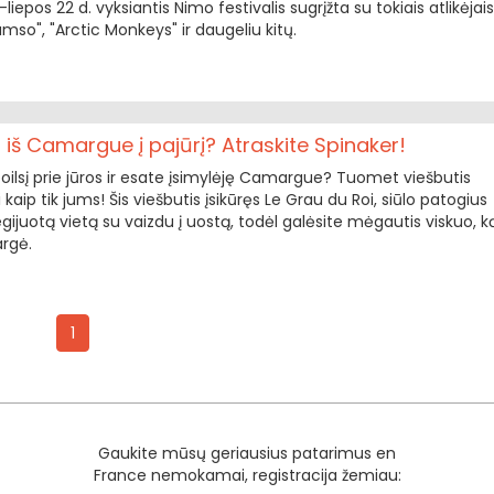
-liepos 22 d. vyksiantis Nimo festivalis sugrįžta su tokiais atlikėjais
amso", "Arctic Monkeys" ir daugeliu kitų.
 iš Camargue į pajūrį? Atraskite Spinaker!
poilsį prie jūros ir esate įsimylėję Camargue? Tuomet viešbutis
i kaip tik jums! Šis viešbutis įsikūręs Le Grau du Roi, siūlo patogius
egijuotą vietą su vaizdu į uostą, todėl galėsite mėgautis viskuo, k
argė.
1
Gaukite mūsų geriausius patarimus en
France nemokamai, registracija žemiau: