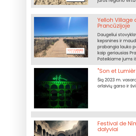
jūros regiono virt
Yelloh Village
Prancūzijoje
Daugeliui stovykla
kepsnines ir maud
prabangia lauko pa
kaip geriausias Pr
Pateikiame jums iš
"Son et Lumièr
Šią 2023 m. vasarą
orlaivių garso ir šv
Festival de Nî
dalyviai