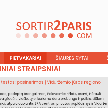
AKVITANIJA
PIETVAKARIAI
ŠIAURĖS RYTAI
NIAI STRAIPSNIAI
 testas: pasinėrimas į Viduržemio jūros regiono
lace, paslėptą brangakmenį Palavas-les-Flots, esantį Hérault
vaigždučių viešbutyje, kuriame dera prabanga ir poilsis, siūlomi
i, atpalaiduojantis SPA centras, privatus paplūdimys ir Vidurže