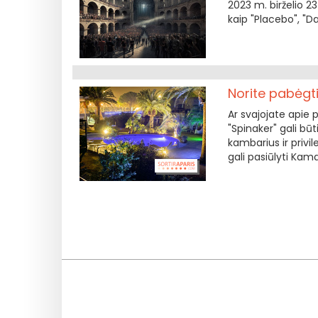
2023 m. birželio 23
kaip "Placebo", "D
Norite pabėgti
Ar svajojate apie 
"Spinaker" gali būt
kambarius ir privil
gali pasiūlyti Kam