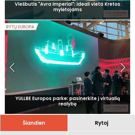
Viešbutis "Avra Imperial": ideali vieta Kretos
mylėtojams
RYTŲ EUROPA
R
YULLBE Europos parke: pasinerkite į virtualią
realybę
Šiandien
Rytoj