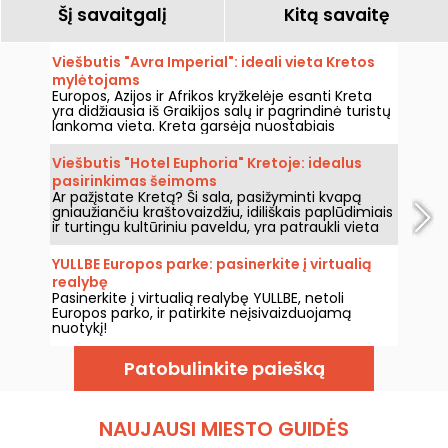
Šį savaitgalį
Kitą savaitę
Viešbutis "Avra Imperial": ideali vieta Kretos
mylėtojams
Europos, Azijos ir Afrikos kryžkelėje esanti Kreta
yra didžiausia iš Graikijos salų ir pagrindinė turistų
lankoma vieta. Kreta garsėja nuostabiais
paplūdimiais, įspūdingomis archeologinėmis
vietomis ir didingais kalnais, todėl lankytojams
Viešbutis "Hotel Euphoria" Kretoje: idealus
siūlo nepakartojamus įspūdžius. Tarp daugybės
pasirinkimas šeimoms
apgyvendinimo galimybių "Avra" viešbučiai
Ar pažįstate Kretą? Ši sala, pasižyminti kvapą
išsiskiria prabanga, svetingumu ir išskirtine vieta.
gniaužiančiu kraštovaizdžiu, idiliškais paplūdimiais
ir turtingu kultūriniu paveldu, yra patraukli vieta
nuotykių ir poilsio ieškantiems keliautojams.
YULLBE Europos parke: pasinerkite į virtualią
realybę
Pasinerkite į virtualią realybę YULLBE, netoli
Europos parko, ir patirkite neįsivaizduojamą
nuotykį!
Patobulinkite paiešką
NAUJAUSI MIESTO GUIDĖS