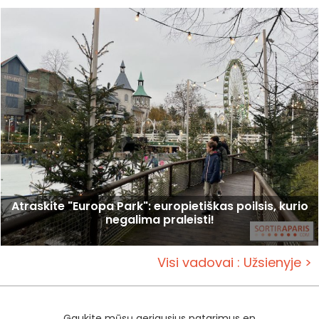
Atraskite "Europa Park": europietiškas poilsis, kurio
negalima praleisti!
Visi vadovai : Užsienyje >
Gaukite mūsų geriausius patarimus en