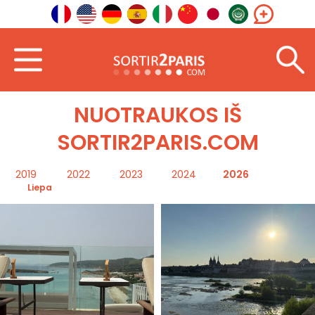
Sveiki
Nuotraukos
NUOTRAUKOS IŠ
SORTIR2PARIS.COM
2019
2022
2023
2024
2026
Liepa