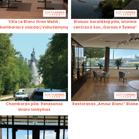
Villa Le Blanc Gran Meliá :
Bloisas: karališkoji pilis, istorinis
kambariai ir vaizdai į Viduržemyną
centras ir šou „Garsas ir Šviesa“
Chambordo pilis: Renesanso
Restoranas „Amour Blanc“ Bloise
dvaro lankymas