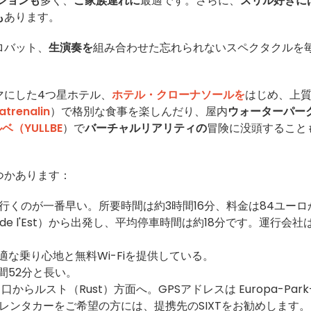
ションも
多く、
ご家族連れに
最適です。さらに、
スリル好きに
も
あります。
ロバット、
生演奏を
組み合わせた忘れられないスペクタクルを
マにした4つ星ホテル、
ホテル・クローナソールを
はじめ、上
renalin
）で格別な食事を楽しんだり、屋内
ウォーターパー
ベ（YULLBE
）で
バーチャルリアリティの
冒険に没頭すること
つかあります：
行くのが一番早い。所要時間は約3時間16分、料金は84ユーロ
 de l'Est）から出発し、平均停車時間は約18分です。運行会社
、快適な乗り心地と無料Wi-Fiを提供している。
間52分と長い。
らルスト（Rust）方面へ。GPSアドレスは Europa-Park
many です。レンタカーをご希望の方には、提携先のSIXTをお勧めします。