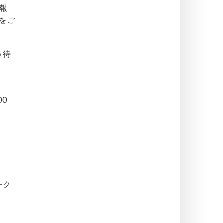
報
をご
う待
0
ーク