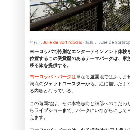
発行元
Julie de Sortiraparis
· 写真： Julie de Sorti
ヨーロッパで特別なエンターテインメント体験
位置するこの受賞歴のあるテーマパークは、家
残る旅を提供する。
ヨーロッパ・パークは
単なる
遊園
地ではありませ
満点の
ジェットコースターから
、絵に描いたよ
る内容となっている。
この遊園地は、その本物志向と細部へのこだわ
ら
ライブショーまで
、パークにいながらにして
えます。