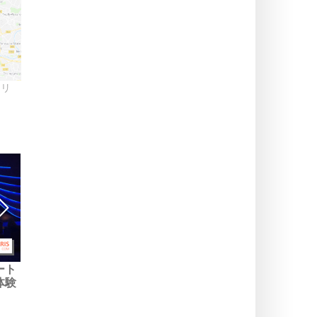
スリ
ート
Hotel Krønasår ：エウロ
ヨーロッパ・パーク：ヨー
体験
パパークのルランチカに近
ロッパで最も美しい遊園地
い4つ星アドベンチャー