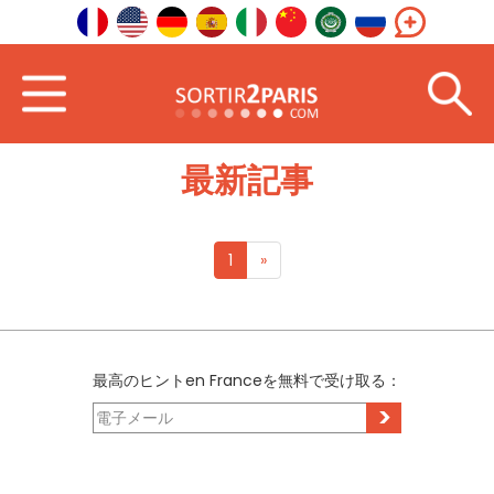
ホーム
海外で
北アフリカ
最新記事
1
»
最高のヒントen Franceを無料で受け取る：
>