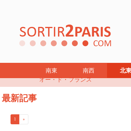
ブルゴーニュ＝フラ
南東
南西
北
オー・ド・フランス
最新記事
1
»