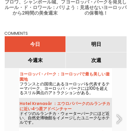
ブロワ、シャンボール城、フ
ヨーロッパ・パークを発見し
Y
ルール・ド・ロワール：パリ
よう：見逃せないヨーロッパ
から2時間の美食週末
の保養地！
COMMENTS
今日
明日
今週末
次週
ヨーロッパ・パーク：ヨーロッパで最も美しい遊
園地
フランスとの国境にあるヨーロッパを代表するテ
ーマパーク、ヨーロッパ・パークには100を超え
るスリル満点のアトラクションがある。
Hotel Krønasår ：エウロパパークのルランチカ
に近い4つ星アドベンチャー
ドイツのルランチカ・ウォーターパークにほど近
い、自然史博物館をイメージしたユニークなホテ
ルです。