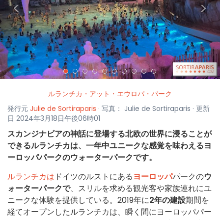
<
>
ルランチカ・アット・エウロパ・パーク
発行元
Julie de Sortiraparis
· 写真： Julie de Sortiraparis · 更新
日 2024年3月18日午後06時01
スカンジナビアの神話に登場する北欧の世界に浸ることが
できるルランチカは、一年中ユニークな感覚を味わえるヨ
ーロッパパークのウォーターパークです。
ルランチカは
ドイツのルストにある
ヨーロッパ
パークの
ウ
ォーターパークで
、スリルを求める観光客や家族連れにユ
ニークな体験を提供している。2019年に
2年の建設
期間を
経てオープンしたルランチカは、瞬く間にヨーロッパパー