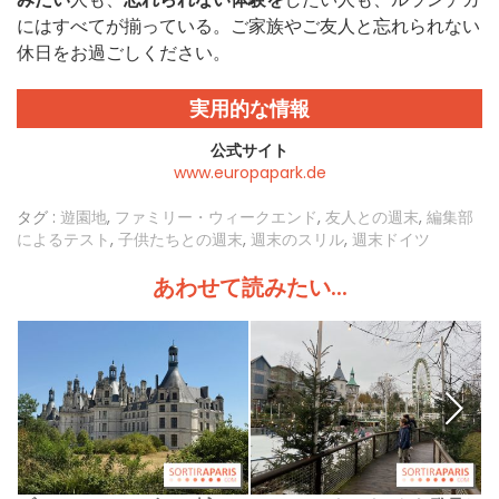
にはすべてが揃っている。ご家族やご友人と忘れられない
休日をお過ごしください。
実用的な情報
公式サイト
www.europapark.de
タグ :
遊園地
,
ファミリー・ウィークエンド
,
友人との週末
,
編集部
によるテスト
,
子供たちとの週末
,
週末のスリル
,
週末ドイツ
あわせて読みたい...