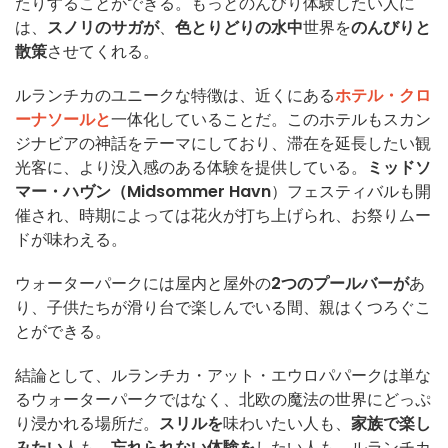
たりすることができる。もっとのんびり体験したい人に
は、
スノリのサガが
、
色とりどりの水中
世界を
のんびりと
散策
させてくれる。
ルランチカのユニークな特徴は、近くにある
ホテル・クロ
ーナソールと
一体化していることだ。このホテルもスカン
ジナビアの神話をテーマにしており、滞在を延長したい観
光客に、より没入感のある体験を提供している。
ミッドソ
マー・ハヴン（Midsommer Havn
）フェスティバルも開
催され、時期によっては花火が打ち上げられ、お祭りムー
ドが味わえる。
ウォーターパークには屋内と屋外の
2つのプールバーが
あ
り、子供たちが滑り台で楽しんでいる間、親はくつろぐこ
とができる。
結論として、ルランチカ・アット・エウロパパークは単な
るウォーターパークではなく、北欧の魔法の世界にどっぷ
り浸かれる場所だ。
スリルを
味わいたい人も、
家族で楽し
みたい
人も、
忘れられない体験を
したい人も、ルランチカ