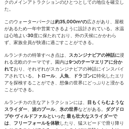
クのメインアトラクションのひとつとしての地位を確立し
た。
このウォーターパークは
約35,000m²の
広さがあり、屋根
があるため一年中営業できるように設計されている。水温
は心地よい
30
度に保たれており、外の天候にかかわら
ず、家族全員が快適に過ごすことができる。
ルランチカの特筆すべき点は、
スカンジナビアの神話に
浸
れる北欧のテーマです。園内は
9つのテーマエリアに分か
れて
おり、それぞれがスカンジナビアの神話にインスパイ
アされている。
トロール
、
人魚
、
ドラゴンに
特化したエリ
アを探検することができ、想像の世界にどっぷりと浸かる
ことができる。
ルランチカの主なアトラクションには、
目もくらむような
スライダー
、
波のプール
、
氷の世界
などがある。
ダグドロ
ブや
ヴィルドファルといった
最も壮大なスライダーで
は
、
フリーフォールを体験
したり、猛スピードで滑り降り