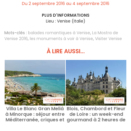
Du 2 septembre 2016 au 4 septembre 2016
PLUS D'INFORMATIONS
Lieu : Venise (Italie)
Mots-clés :
balades romantiques à Venise
,
La Mostra de
Venise 2016
,
les monuments à voir à Venise
,
Visiter Venise
À LIRE AUSSI...
Villa Le Blanc Gran Meliá
Blois, Chambord et Fleur
O
à Minorque : séjour entre
de Loire : un week-end
l
Méditerranée, criques et
gourmand à 2 heures de
villages
Paris