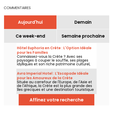
COMMENTAIRES
Aujourd'hui
Demain
Ce week-end
Semaine prochaine
Hôtel Euphoria en Crète : L'Option Idéale
pour les Familles
Connaissez-vous la Crète ? Avec ses
paysages à couper le souffle, ses plages
idylliques et son riche patrimoine culturel,
l’île est une destination de choix pour les
voyageurs en quête d'aventure et de
Avra Imperial Hotel : L'Escapade Idéale
détente.
pour les Amoureux de la Crète
Située au carrefour de l'Europe, de l'Asie et
de l'Afrique, la Crète est la plus grande des
îles grecques et une destination touristique
de premier plan. Connue pour ses plages
magnifiques, ses sites archéologiques
Affinez votre recherche
fascinants et ses montagnes majestueuses,
la Crète offre une expérience unique à ses
visiteurs. Parmi les nombreuses options
d'hébergement disponibles, les hôtels Avra