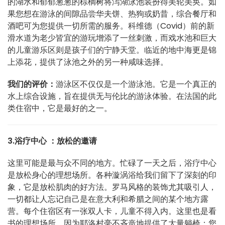
的湖水和郁郁葱葱的棕榈树将泻湖泳池装扮得美轮美奂。如
果您想在游泳的间隙品尝华夫饼、热狗或奶昔，综合餐厅和
酒吧可为您提供一切所需的服务。科维德（Covid）前的新
滑水道为老少皆宜的游玩增添了一丝刺激，而戏水池和巨大
的儿童游乐区则是孩子们的宁静天堂。临近的地中海更是锦
上添花，提供了泳池之外的另一种咸味选择。
我们的评价：
游泳区不仅仅是一个游泳池。它是一个真正的
水上综合设施，旨在提供无与伦比的游泳体验。在法国的此
类住宿中，它是最好的之一。
3.浴疗中心 ：放松的邀请
这里可能是最与众不同的地方。忙碌了一天之后，浴疗中心
是放松身心的理想场所。各种漩涡浴给我们留下了深刻的印
象，它是放松肌肉的好方法。罗马风格的装饰尤其吸引人，
一切都让人忘记自己是在意大利和希腊之间的某个地方露
营。每个住宿区有一张双人卡，儿童不得入内。这里也是看
书的理想场所，因为耶洛村毫不吝啬地提供了大量躺椅：您