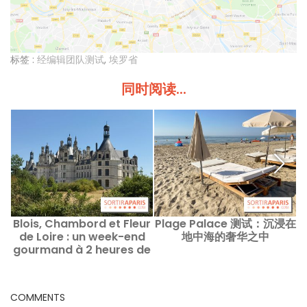
标签 :
经编辑团队测试
,
埃罗省
同时阅读...
Blois, Chambord et Fleur
Plage Palace 测试：沉浸在
S
de Loire : un week-end
地中海的奢华之中
gourmand à 2 heures de
Paris 布卢瓦、尚博城堡与
Fleur de Loire：距巴黎仅两
小时的美味周末
COMMENTS