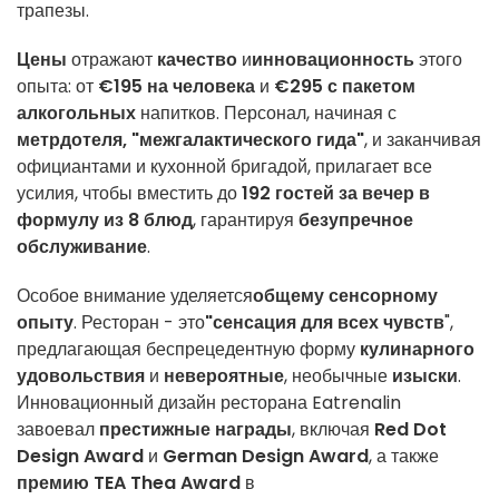
трапезы.
Цены
отражают
качество
и
инновационность
этого
опыта: от
€195 на человека
и
€295 с пакетом
алкогольных
напитков. Персонал, начиная с
метрдотеля, "межгалактического гида"
, и заканчивая
официантами и кухонной бригадой, прилагает все
усилия, чтобы вместить до
192 гостей за вечер в
формулу из 8 блюд
, гарантируя
безупречное
обслуживание
.
Особое внимание уделяется
общему сенсорному
опыту
. Ресторан - это
"сенсация для всех чувств
",
предлагающая беспрецедентную форму
кулинарного
удовольствия
и
невероятные
, необычные
изыски
.
Инновационный дизайн ресторана Eatrenalin
завоевал
престижные награды
, включая
Red Dot
Design Award
и
German Design Award
, а также
премию TEA Thea Award
в