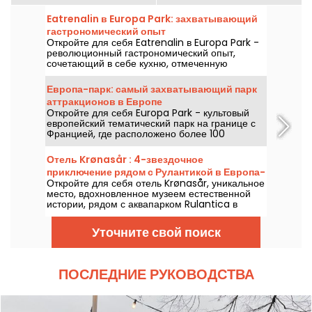
Eatrenalin в Europa Park: захватывающий
гастрономический опыт
Откройте для себя Eatrenalin в Europa Park -
революционный гастрономический опыт,
сочетающий в себе кухню, отмеченную
звездами Мишлен, и сенсорное погружение.
Европа-парк: самый захватывающий парк
аттракционов в Европе
Откройте для себя Europa Park - культовый
европейский тематический парк на границе с
Францией, где расположено более 100
захватывающих аттракционов.
Отель Krønasår : 4-звездочное
приключение рядом с Рулантикой в Европа-
Откройте для себя отель Krønasår, уникальное
парке
место, вдохновленное музеем естественной
истории, рядом с аквапарком Rulantica в
Германии.
Уточните свой поиск
ПОСЛЕДНИЕ РУКОВОДСТВА