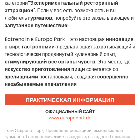
категории
"Экспериментальный ресторанный
аттракцион
". Если у вас есть возможность и вы
любитель
гурманов
, попробуйте это захватывающее и
запутанное путешествие
!
Eatrenalin в Europa Park - это настоящая
инновация
в мире
гастрономии
, предлагающая захватывающий и
технологически продвинутый кулинарный опыт,
стимулирующий все органы чувств
. Это место, где
искусство приготовления пищи
сочетается со
зрелищными
постановками, создавая
совершенно
незабываемые впечатления
.
ПРАКТИЧЕСКАЯ ИНФОРМАЦИЯ
ОФИЦИАЛЬНЫЙ САЙТ
www.europapark.de
Теги :
Европа Парк
,
Проверено редакцией
,
выходные для
гурманов
,
Гастрономические выходные
,
выходные Германия