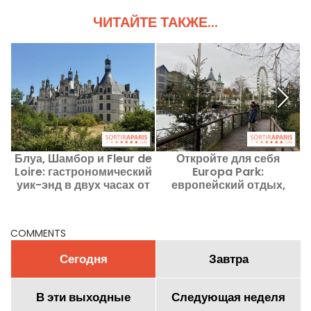
ЧИТАЙТЕ ТАКЖЕ...
Блуа, Шамбор и Fleur de
Откройте для себя
Loire: гастрономический
Europa Park:
з
уик-энд в двух часах от
европейский отдых,
Парижа
который нельзя
пропустить!
COMMENTS
Сегодня
Завтра
В эти выходные
Следующая неделя