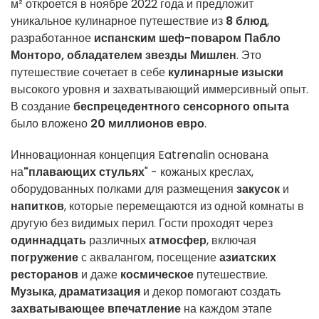
м² откроется в ноябре 2022 года и предложит
уникальное кулинарное путешествие из
8 блюд
,
разработанное
испанским шеф-поваром Пабло
Монторо, обладателем звезды Мишлен
. Это
путешествие сочетает в себе
кулинарные изыски
высокого уровня и захватывающий иммерсивный опыт.
В создание
беспрецедентного сенсорного опыта
было вложено
20 миллионов евро
.
Инновационная концепция Eatrenalin основана
на
"плавающих стульях
" - кожаных креслах,
оборудованных полками для размещения
закусок
и
напитков
, которые перемещаются из одной комнаты в
другую без видимых перил. Гости проходят через
одиннадцать
различных
атмосфер
, включая
погружение
с аквалангом, посещение
азиатских
ресторанов
и даже
космическое
путешествие.
Музыка
,
драматизация
и декор помогают создать
захватывающее впечатление
на каждом этапе