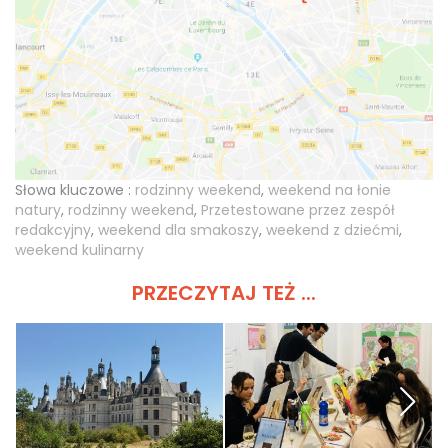
Słowa kluczowe :
rodzinny weekend
,
weekend na łonie
natury
,
rodzinny weekend
,
Przetestowane przez zespół
redakcyjny
,
weekend dla smakoszy
,
weekend z dziećmi
,
weekend kulinarny
PRZECZYTAJ TEŻ ...