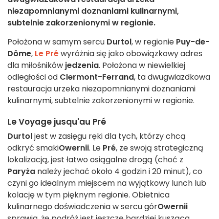
niezapomnianymi doznaniami kulinarnymi,
subtelnie zakorzenionymi w regionie.
Położona w samym sercu
Durtol
, w regionie
Puy-de-
Dôme
,
Le Pré
wyróżnia się jako obowiązkowy adres
dla miłośników
jedzenia
. Położona w niewielkiej
odległości od
Clermont-Ferrand
, ta dwugwiazdkowa
restauracja urzeka niezapomnianymi doznaniami
kulinarnymi, subtelnie zakorzenionymi w regionie.
Le Voyage jusqu'au Pré
Durtol
jest w zasięgu ręki dla tych, którzy chcą
odkryć smaki
Owernii
. Le
Pré
, ze swoją strategiczną
lokalizacją, jest łatwo osiągalne drogą (choć z
Paryża
należy jechać około 4 godzin i 20 minut), co
czyni go idealnym miejscem na wyjątkowy lunch lub
kolację w tym pięknym regionie. Obietnica
kulinarnego doświadczenia w sercu gór
Owernii
sprawia, że podróż jest jeszcze bardziej kusząca.