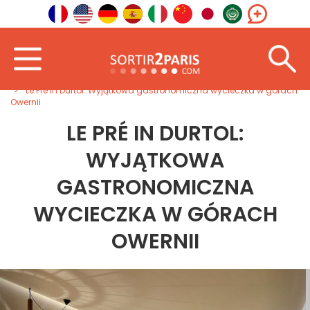
Powitanie
Południowy Wschód
Owernia-Rodan-Alpy
Le Pré in Durtol: Wyjątkowa gastronomiczna wycieczka w górach
Owernii
LE PRÉ IN DURTOL:
WYJĄTKOWA
GASTRONOMICZNA
WYCIECZKA W GÓRACH
OWERNII