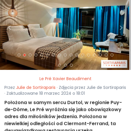
<
>
Le Pré Xavier Beaudiment
Przez
Julie de Sortiraparis
· Zdjęcia przez Julie de Sortiraparis
· Zaktualizowane 18 marzec 2024 o 18:01
Położona w samym sercu Durtol, w regionie Puy-
de-Dôme, Le Pré wyróżnia się jako obowiązkowy
adres dla miłośników jedzenia. Położona w
niewielkiej odległości od Clermont-Ferrand, ta
dwugwiazdkowa restauracja urzeka