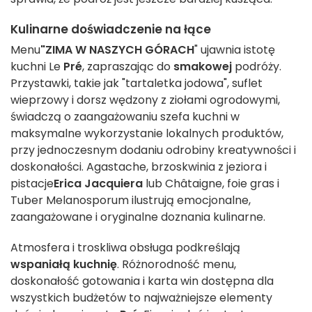
Kulinarne doświadczenie na łące
Menu
"ZIMA W NASZYCH GÓRACH
" ujawnia istotę
kuchni Le
Pré
, zapraszając do
smakowej
podróży.
Przystawki, takie jak "tartaletka jodowa", suflet
wieprzowy i dorsz wędzony z ziołami ogrodowymi,
świadczą o zaangażowaniu szefa kuchni w
maksymalne wykorzystanie lokalnych produktów,
przy jednoczesnym dodaniu odrobiny kreatywności i
doskonałości. Agastache, brzoskwinia z jeziora i
pistacje
Erica Jacquiera
lub Châtaigne, foie gras i
Tuber Melanosporum ilustrują emocjonalne,
zaangażowane i oryginalne doznania kulinarne.
Atmosfera i troskliwa obsługa podkreślają
wspaniałą kuchnię
. Różnorodność menu,
doskonałość gotowania i karta win dostępna dla
wszystkich budżetów to najważniejsze elementy