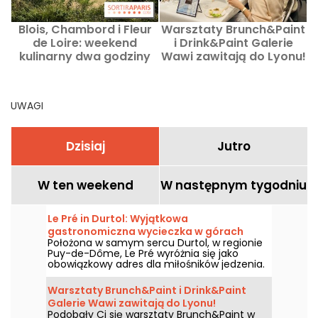
Blois, Chambord i Fleur
Warsztaty Brunch&Paint
de Loire: weekend
i Drink&Paint Galerie
kulinarny dwa godziny
Wawi zawitają do Lyonu!
od Paryża
UWAGI
Dzisiaj
Jutro
W ten weekend
W następnym tygodniu
Le Pré in Durtol: Wyjątkowa
gastronomiczna wycieczka w górach
Położona w samym sercu Durtol, w regionie
Owernii
Puy-de-Dôme, Le Pré wyróżnia się jako
obowiązkowy adres dla miłośników jedzenia.
Położona w niewielkiej odległości od
Clermont-Ferrand, ta dwugwiazdkowa
Warsztaty Brunch&Paint i Drink&Paint
restauracja urzeka niezapomnianymi
Galerie Wawi zawitają do Lyonu!
doznaniami kulinarnymi, subtelnie
Podobały Ci się warsztaty Brunch&Paint w
zakorzenionymi w regionie.