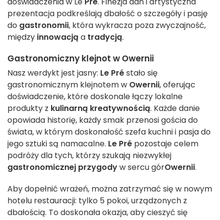
doświadczenia w Le
Pré
. Finezja dań i artystyczna
prezentacja podkreślają dbałość o szczegóły i pasję
do
gastronomii
, która wykracza poza zwyczajność,
między
innowacją
a
tradycją
.
Gastronomiczny klejnot w Owernii
Nasz werdykt jest jasny:
Le Pré
stało się
gastronomicznym klejnotem w
Owernii
, oferując
doświadczenie, które doskonale łączy lokalne
produkty z
kulinarną kreatywnością
. Każde danie
opowiada historię, każdy smak przenosi gościa do
świata, w którym doskonałość szefa kuchni i pasja do
jego sztuki są namacalne.
Le Pré
pozostaje celem
podróży dla tych, którzy szukają niezwykłej
gastronomicznej przygody
w sercu gór
Owernii
.
Aby dopełnić wrażeń, można zatrzymać się w nowym
hotelu restauracji: tylko 5 pokoi, urządzonych z
dbałością. To doskonała okazja, aby cieszyć się