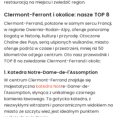
restauracją na miejscu i zwiedzić region.
Clermont-Ferront i okolice: nasze TOP 8
Clermont-Ferrand, położone w samym sercu Francji,
w regionie Owernia-Rodan-Alpy, oferuje panoramę
bogatą w historię, kulturę i przyrodę. Otoczone
Chaîne des Puys, serią uśpionych wulkanów, miasto
oferuje podróż w czasie i przestrzeni, mniej niż 50
kilometrów od jego centrum. Oto nasz przewodnik i
TOP 8 na zwiedzanie Clermont-Ferrand i okolic:
1. Katedra Notre-Dame-de-l'Assomption
W centrum Clermont-Ferrand znajduje się
majestatyczna
katedra Not
re-Dame-de-
l'Assomption, słynąca z unikalnego czarnego
kamienia lawowego. Ta gotycka katedra, z
niezwykłymi witrażami i panoramicznym widokiem na
miasto ze szczytu wież, jest idealnym punktem