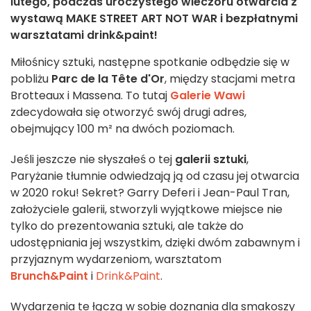
lutego, podczas uroczystego wieczoru otwarcia z
wystawą MAKE STREET ART NOT WAR i bezpłatnymi
warsztatami drink&paint!
Miłośnicy sztuki, następne spotkanie odbędzie się w
pobliżu
Parc de la Tête d'Or
, między stacjami metra
Brotteaux i Massena. To tutaj
Galerie Wawi
zdecydowała się otworzyć swój drugi adres,
obejmujący 100 m² na dwóch poziomach.
Jeśli jeszcze nie słyszałeś o tej
galerii sztuki
,
Paryżanie tłumnie odwiedzają ją od czasu jej otwarcia
w 2020 roku! Sekret? Garry Deferi i Jean-Paul Tran,
założyciele galerii, stworzyli wyjątkowe miejsce nie
tylko do prezentowania sztuki, ale także do
udostępniania jej wszystkim, dzięki dwóm zabawnym i
przyjaznym wydarzeniom, warsztatom
Brunch&Paint
i
Drink&Paint
.
Wydarzenia te łączą w sobie doznania dla smakoszy