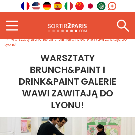
Powitanie
Południowy Wschód
Owernia-Rodan-Alpy
Warsztaty Brunch&Paint i Drink&Paint Galerie Wawi zawitają do
Lyonu!
WARSZTATY
BRUNCH&PAINT I
DRINK&PAINT GALERIE
WAWI ZAWITAJĄ DO
LYONU!