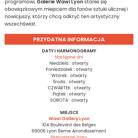
programowi,
Galerie Wawi Lyon
stanie się
obowiązkowym miejscem dla fanów sztuki ulicznej i
nowicjuszy, którzy chcą odkryć ten artystyczny
wszechświat.
PRZYDATNA INFORMACJA
DATY I HARMONOGRAMY
Następne dni
Niedziela :
otwarty
Poniedziałek :
otwarty
Wtorek :
otwarty
Środa :
otwarty
CZWARTEK :
otwarty
Piątek :
otwarty
SOBOTA :
otwarty
MIEJSCE
Wawi Gallery Lyon
104 Boulevard des Belges
69006
Lyon 6eme Arrondissement
Planowanie trasy