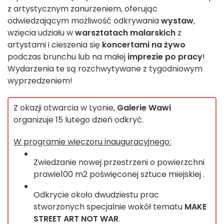
z artystycznym zanurzeniem, oferując
odwiedzającym możliwość odkrywania
wystaw
,
wzięcia udziału w
warsztatach malarskich
z
artystami i cieszenia się
koncertami na żywo
podczas brunchu lub na małej
imprezie po pracy
!
Wydarzenia te są rozchwytywane z tygodniowym
wyprzedzeniem!
Z okazji otwarcia w Lyonie,
Galerie Wawi
organizuje 15 lutego dzień odkryć.
W programie wieczoru inauguracyjnego:
Zwiedzanie nowej przestrzeni o powierzchni
prawie
100 m2
poświęconej sztuce miejskiej
.
Odkrycie około dwudziestu prac
stworzonych specjalnie wokół tematu
MAKE
STREET ART NOT WAR
.