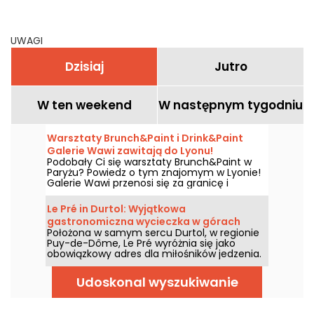
od Paryża
wycieczka w górach
Owernii
UWAGI
Dzisiaj
Jutro
W ten weekend
W następnym tygodniu
Warsztaty Brunch&Paint i Drink&Paint
Galerie Wawi zawitają do Lyonu!
Podobały Ci się warsztaty Brunch&Paint w
Paryżu? Powiedz o tym znajomym w Lyonie!
Galerie Wawi przenosi się za granicę i
otwiera swój adres w Lyonie na bulwarze des
Belges, aby zrewolucjonizować lokalną scenę
Le Pré in Durtol: Wyjątkowa
kulturalną od 15 lutego, podczas uroczystego
gastronomiczna wycieczka w górach
wieczoru otwarcia z wystawą MAKE STREET
Położona w samym sercu Durtol, w regionie
Owernii
ART NOT WAR i bezpłatnymi warsztatami
Puy-de-Dôme, Le Pré wyróżnia się jako
drink&paint!
obowiązkowy adres dla miłośników jedzenia.
Położona w niewielkiej odległości od
Clermont-Ferrand, ta dwugwiazdkowa
Udoskonal wyszukiwanie
restauracja urzeka niezapomnianymi
doznaniami kulinarnymi, subtelnie
zakorzenionymi w regionie.