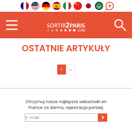
Powitanie
Północny Zachód
Normandia
OSTATNIE ARTYKUŁY
1
»
Otrzymuj nasze najlepsze wskazówki en
France za darmo, rejestracja poniżej:
>