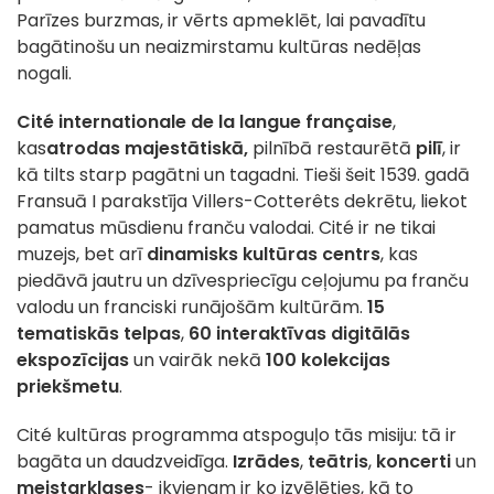
Parīzes burzmas, ir vērts apmeklēt, lai pavadītu
bagātinošu un neaizmirstamu kultūras nedēļas
nogali.
Cité internationale de la langue française
,
kas
atrodas
majestātiskā,
pilnībā restaurētā
pilī
, ir
kā tilts starp pagātni un tagadni. Tieši šeit 1539. gadā
Fransuā I parakstīja Villers-Cotterêts dekrētu, liekot
pamatus mūsdienu franču valodai. Cité ir ne tikai
muzejs, bet arī
dinamisks kultūras centrs
, kas
piedāvā jautru un dzīvespriecīgu ceļojumu pa franču
valodu un franciski runājošām kultūrām.
15
tematiskās telpas
,
60 interaktīvas digitālās
ekspozīcijas
un vairāk nekā
100 kolekcijas
priekšmetu
.
Cité kultūras programma atspoguļo tās misiju: tā ir
bagāta un daudzveidīga.
Izrādes
,
teātris
,
koncerti
un
meistarklases
- ikvienam ir ko izvēlēties, kā to