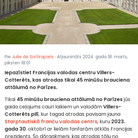
Pie
Julie de Sortiraparis
· Atjaunināts 2024. gada 18. marts,
plksten 18:01
Iepazīstiet Francijas valodas centru Villers-
Cotterêts, kas atrodas tikai 45 minūšu brauciena
attālumā no Parīzes.
Tikai
45 minūšu brauciena attālumā no Parīzes
jūs
gaida ceļojums cauri laikiem un valodām
Villers-
Cotterêts pilī
, kur tagad atrodas pavisam jauna
Starptautiskā franču valodas centrs
, kuru
2023.
gada 30
. oktobrī ar lielām fanfarām atklās Francijas
prezidents. Šo dārgakmeni, kas atrodas tālu no