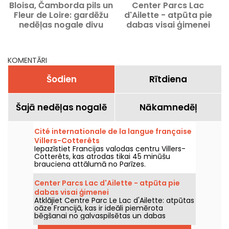
Bloisa, Čamborda pils un
Center Parcs Lac
B
Fleur de Loire: gardēžu
d'Ailette - atpūta pie
nedēļas nogale divu
dabas visai ģimenei
stundu braucienā no
Parīzes
KOMENTĀRI
Šodien
Rītdiena
Šajā nedēļas nogalē
Nākamnedēļ
Cité internationale de la langue française
Villers-Cotterêts
Iepazīstiet Francijas valodas centru Villers-
Cotterêts, kas atrodas tikai 45 minūšu
brauciena attālumā no Parīzes.
Center Parcs Lac d'Ailette - atpūta pie
dabas visai ģimenei
Atklājiet Centre Parc Le Lac d'Ailette: atpūtas
oāze Francijā, kas ir ideāli piemērota
bēgšanai no galvaspilsētas un dabas
baudīšanai.