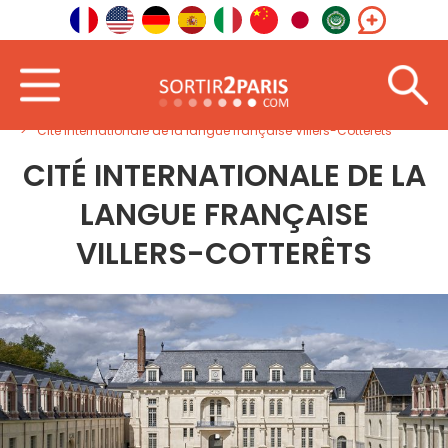
Sagaidīt
Ziemeļaustrumi
Hauts-de-France
Cité internationale de la langue française Villers-Cotterêts
CITÉ INTERNATIONALE DE LA
LANGUE FRANÇAISE
VILLERS-COTTERÊTS