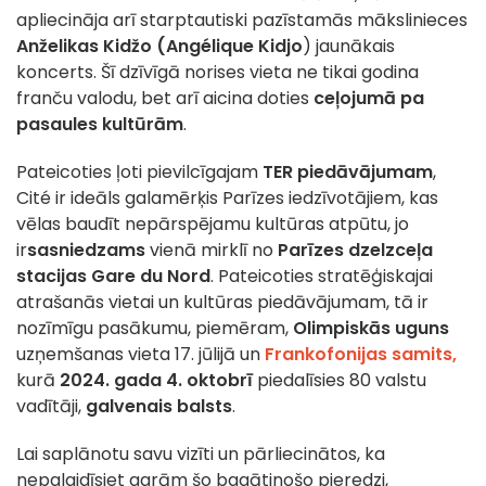
apliecināja arī starptautiski pazīstamās mākslinieces
Anželikas Kidžo (Angélique Kidjo
) jaunākais
koncerts. Šī dzīvīgā norises vieta ne tikai godina
franču valodu, bet arī aicina doties
ceļojumā pa
pasaules kultūrām
.
Pateicoties ļoti pievilcīgajam
TER piedāvājumam
,
Cité ir ideāls galamērķis Parīzes iedzīvotājiem, kas
vēlas baudīt nepārspējamu kultūras atpūtu, jo
ir
sasniedzams
vienā mirklī no
Parīzes dzelzceļa
stacijas Gare du Nord
. Pateicoties stratēģiskajai
atrašanās vietai un kultūras piedāvājumam, tā ir
nozīmīgu pasākumu, piemēram,
Olimpiskās uguns
uzņemšanas vieta 17. jūlijā un
Frankofonijas samits,
kurā
2024. gada 4. oktobrī
piedalīsies 80 valstu
vadītāji,
galvenais balsts
.
Lai saplānotu savu vizīti un pārliecinātos, ka
nepalaidīsiet garām šo bagātinošo pieredzi,