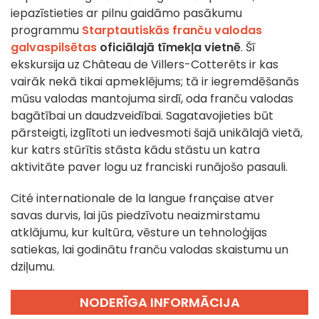
iepazīstieties ar pilnu gaidāmo pasākumu
programmu
Starptautiskās franču valodas
galvaspilsētas
oficiālajā tīmekļa vietnē
. Šī
ekskursija uz Château de Villers-Cotterêts ir kas
vairāk nekā tikai apmeklējums; tā ir iegremdēšanās
mūsu valodas mantojuma sirdī, oda franču valodas
bagātībai un daudzveidībai. Sagatavojieties būt
pārsteigti, izglītoti un iedvesmoti šajā unikālajā vietā,
kur katrs stūrītis stāsta kādu stāstu un katra
aktivitāte paver logu uz franciski runājošo pasauli.
Cité internationale de la langue française atver
savas durvis, lai jūs piedzīvotu neaizmirstamu
atklājumu, kur kultūra, vēsture un tehnoloģijas
satiekas, lai godinātu franču valodas skaistumu un
dziļumu.
NODERĪGA INFORMĀCIJA