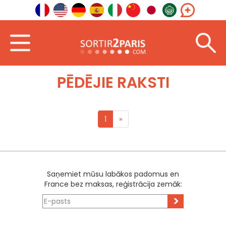
Sagaidīt
Île-de-France
PĒDĒJIE RAKSTI
1
»
Saņemiet mūsu labākos padomus en
France bez maksas, reģistrācija zemāk:
>