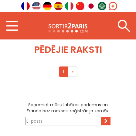
Sagaidīt
Ziemeļaustrumi
Burgundija-Franša-Konte
PĒDĒJIE RAKSTI
1
»
Saņemiet mūsu labākos padomus en
France bez maksas, reģistrācija zemāk:
>