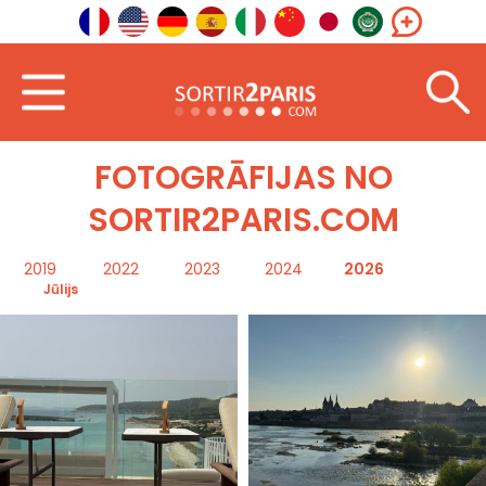
Sagaidīt
Attēli
FOTOGRĀFIJAS NO
SORTIR2PARIS.COM
2019
2022
2023
2024
2026
Jūlijs