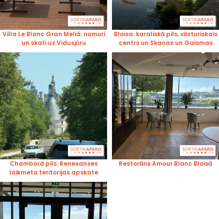
Villa Le Blanc Gran Meliá: numuri
Bloisa: karaliskā pils, vēsturiskais
un skati uz Vidusjūru
centrs un Skaņas un Gaismas
šovs
Chambord pils: Renesanses
Restorāns Amour Blanc Bloisā
laikmeta teritorijas apskate