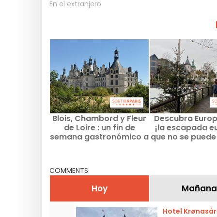
En el extranjero
Blois, Chambord y Fleur
Descubra Europ
de Loire : un fin de
¡la escapada e
semana gastronómico a
que no se puede
dos horas de París
COMMENTS
Hoy
Mañana
Hotel Krønasår 