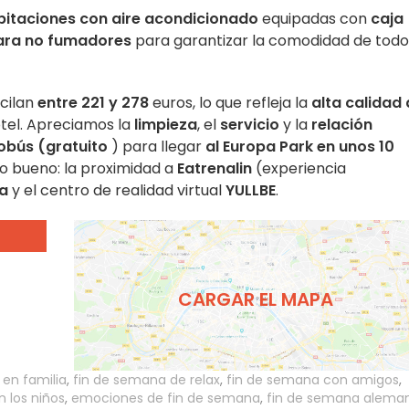
bitaciones con aire acondicionado
equipadas con
caja
para no fumadores
para garantizar la comodidad de todo
cilan
entre 221 y 278
euros, lo que refleja la
alta calidad
hotel. Apreciamos la
limpieza
, el
servicio
y la
relación
obús (gratuito
) para llegar
al Europa Park
en unos 10
 Lo bueno: la proximidad a
Eatrenalin
(experiencia
ca
y el centro de realidad virtual
YULLBE
.
CARGAR EL MAPA
en familia
,
fin de semana de relax
,
fin de semana con amigos
,
 los niños
,
emociones de fin de semana
,
fin de semana alema