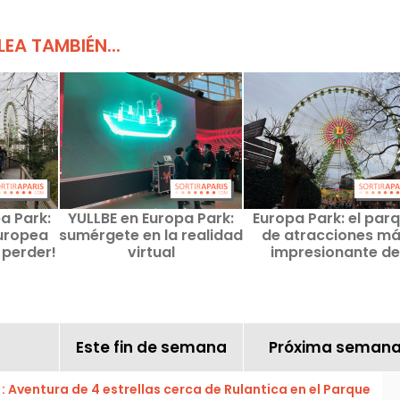
LEA TAMBIÉN...
a Park:
YULLBE en Europa Park:
Europa Park: el par
uropea
sumérgete en la realidad
de atracciones m
 perder!
virtual
impresionante de
Europa
Este fin de semana
Próxima seman
: Aventura de 4 estrellas cerca de Rulantica en el Parque