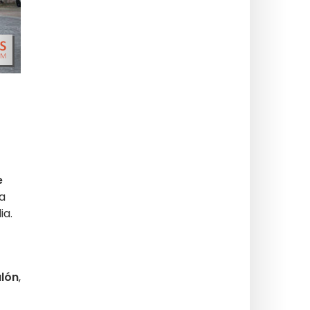
e
ca
ia.
lón
,