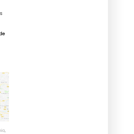
s
 de
nia
,