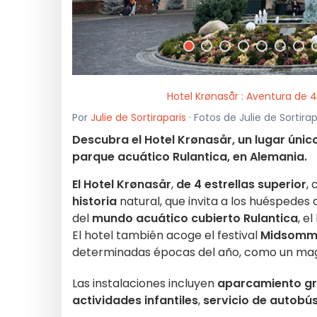
Hotel Krønasår : Aventura de 4
Por
Julie de Sortiraparis
· Fotos de Julie de Sortira
Descubra el Hotel Krønasår, un lugar único
parque acuático Rulantica, en Alemania.
El Hotel Krønasår
,
de 4 estrellas superior
,
historia
natural, que invita a los huéspedes 
del
mundo acuático cubierto Rulantica
, e
El hotel también acoge el festival
Midsomm
determinadas épocas del año, como un mag
Las instalaciones incluyen
aparcamiento gr
actividades infantiles
,
servicio de autobú