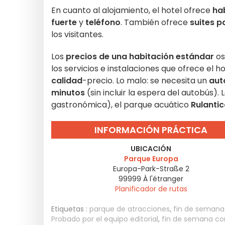
En cuanto al alojamiento, el hotel ofrece
ha
fuerte
y
teléfono
. También ofrece
suites 
los visitantes.
Los
precios de una habitación estándar
os
los servicios e instalaciones que ofrece el 
calidad
-precio. Lo malo: se necesita un
aut
minutos
(sin incluir la espera del autobús).
gastronómica), el parque acuático
Rulanti
INFORMACIÓN PRÁCTICA
UBICACIÓN
Parque Europa
Europa-Park-Straße 2
99999
À l'étranger
Planificador de rutas
Etiquetas :
parque de atracciones
,
fin de semana 
Probado por el equipo editorial
,
fin de semana con