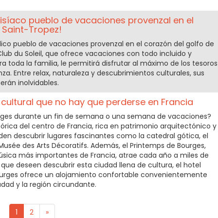
disíaco pueblo de vacaciones provenzal en el
 Saint-Tropez!
ílico pueblo de vacaciones provenzal en el corazón del golfo de
Club du Soleil, que ofrece vacaciones con todo incluido y
 toda la familia, le permitirá disfrutar al máximo de los tesoros
nza. Entre relax, naturaleza y descubrimientos culturales, sus
erán inolvidables.
cultural que no hay que perderse en Francia
urges durante un fin de semana o una semana de vacaciones?
órica del centro de Francia, rica en patrimonio arquitectónico y
eden descubrir lugares fascinantes como la catedral gótica, el
Musée des Arts Décoratifs. Además, el Printemps de Bourges,
música más importantes de Francia, atrae cada año a miles de
os que deseen descubrir esta ciudad llena de cultura, el hotel
urges ofrece un alojamiento confortable convenientemente
udad y la región circundante.
1
2
»