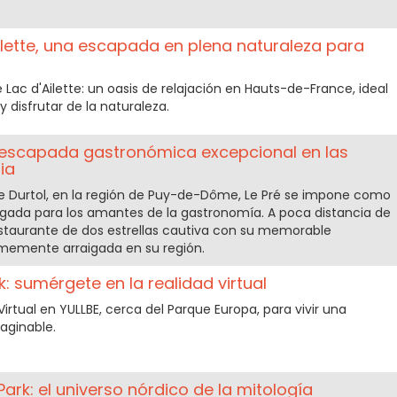
ilette, una escapada en plena naturaleza para
 Lac d'Ailette: un oasis de relajación en Hauts-de-France, ideal
y disfrutar de la naturaleza.
na escapada gastronómica excepcional en las
ia
e Durtol, en la región de Puy-de-Dôme, Le Pré se impone como
ligada para los amantes de la gastronomía. A poca distancia de
staurante de dos estrellas cautiva con su memorable
limemente arraigada en su región.
: sumérgete en la realidad virtual
irtual en YULLBE, cerca del Parque Europa, para vivir una
aginable.
ark: el universo nórdico de la mitología