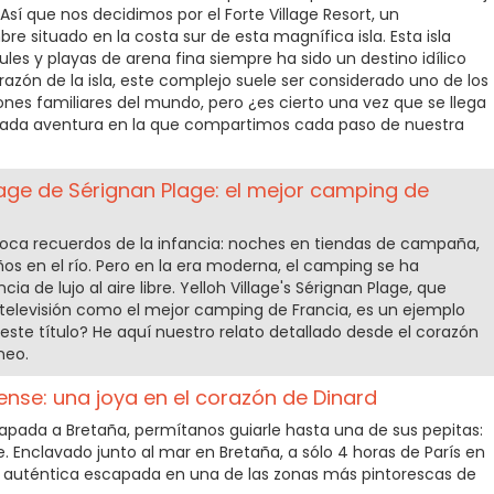
Así que nos decidimos por el Forte Village Resort, un
e situado en la costa sur de esta magnífica isla. Esta isla
es y playas de arena fina siempre ha sido un destino idílico
razón de la isla, este complejo suele ser considerado uno de los
nes familiares del mundo, pero ¿es cierto una vez que se llega
allada aventura en la que compartimos cada paso de nuestra
llage de Sérignan Plage: el mejor camping de
ca recuerdos de la infancia: noches en tiendas de campaña,
os en el río. Pero en la era moderna, el camping se ha
a de lujo al aire libre. Yelloh Village's Sérignan Plage, que
elevisión como el mejor camping de Francia, es un ejemplo
 este título? He aquí nuestro relato detallado desde el corazón
neo.
tense: una joya en el corazón de Dinard
apada a Bretaña, permítanos guiarle hasta una de sus pepitas:
se. Enclavado junto al mar en Bretaña, a sólo 4 horas de París en
a auténtica escapada en una de las zonas más pintorescas de