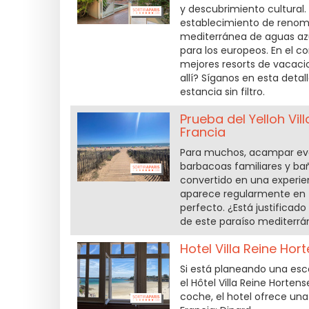
y descubrimiento cultural. 
establecimiento de renombr
mediterránea de aguas azul
para los europeos. En el co
mejores resorts de vacacio
allí? Síganos en esta det
estancia sin filtro.
Prueba del Yelloh Vi
Francia
Para muchos, acampar evo
barbacoas familiares y bañ
convertido en una experienci
aparece regularmente en t
perfecto. ¿Está justificado
de este paraíso mediterrá
Hotel Villa Reine Hor
Si está planeando una esc
el Hôtel Villa Reine Horten
coche, el hotel ofrece un