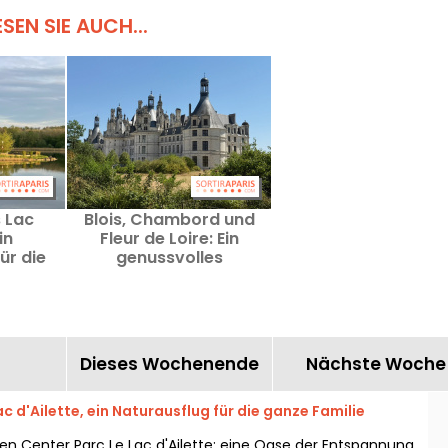
ESEN SIE AUCH...
 Lac
Blois, Chambord und
in
Fleur de Loire: Ein
ür die
genussvolles
lie
Wochenende in nur zwei
Stunden von Paris
Dieses Wochenende
Nächste Woche
c d'Ailette, ein Naturausflug für die ganze Familie
en Center Parc Le Lac d'Ailette: eine Oase der Entspannung