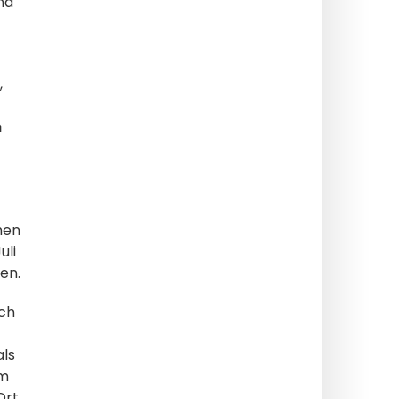
nd
,
n
hen
uli
en.
ich
als
um
Ort