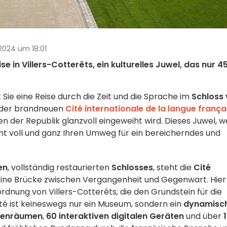
 2024 um 18:01
se in Villers-Cotterêts, ein kulturelles Juwel, das nur 4
Sie eine Reise durch die Zeit und die Sprache im
Schloss
t der brandneuen
Cité internationale de la langue frança
 der Republik glanzvoll eingeweiht wird. Dieses Juwel, w
ent voll und ganz Ihren Umweg für ein bereicherndes und
en
, vollständig restaurierten
Schlosses
, steht die
Cité
ine Brücke zwischen Vergangenheit und Gegenwart. Hier
ordnung von Villers-Cotterêts, die den Grundstein für die
té ist keineswegs nur ein Museum, sondern ein
dynamisc
menräumen
,
60 interaktiven digitalen Geräten
und über