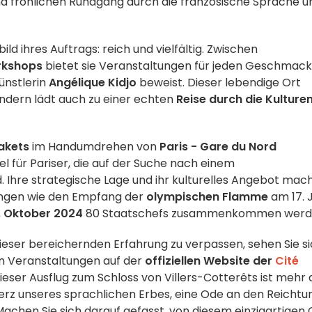
nd fröhlichen Rundgang durch die französische Sprache u
ld ihres Auftrags: reich und vielfältig. Zwischen
kshops
bietet sie Veranstaltungen für jeden Geschmack
ünstlerin
Angélique Kidjo
beweist. Dieser lebendige Ort
sondern lädt auch zu einer echten
Reise durch die Kulture
akets
im Handumdrehen von
Paris - Gare du Nord
iel für Pariser, die auf der Suche nach einem
d. Ihre strategische Lage und ihr kulturelles Angebot mac
ngen wie den Empfang der
olympischen Flamme
am 17. J
. Oktober 2024
80 Staatschefs zusammenkommen werd
ieser bereichernden Erfahrung zu verpassen, sehen Sie s
 Veranstaltungen auf der
offiziellen Website der
Cité
ieser Ausflug zum Schloss von Villers-Cotterêts ist mehr 
s Herz unseres sprachlichen Erbes, eine Ode an den Reicht
Machen Sie sich darauf gefasst, von diesem einzigartigen 