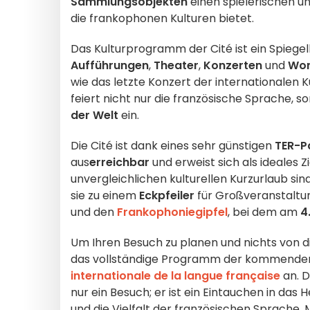
Sammlungsobjekten
einen spielerischen u
die frankophonen Kulturen bietet.
Das Kulturprogramm der Cité ist ein Spiegelbi
Aufführungen
,
Theater
,
Konzerten
und
Wor
wie das letzte Konzert der internationalen K
feiert nicht nur die französische Sprache, 
der Welt
ein.
Die Cité ist dank eines sehr günstigen
TER-P
aus
erreichbar
und erweist sich als ideales Z
unvergleichlichen kulturellen Kurzurlaub sin
sie zu einem
Eckpfeiler
für Großveranstaltu
und den
Frankophoniegipfel
, bei dem am
4
Um Ihren Besuch zu planen und nichts von d
das vollständige Programm der kommenden
internationale de la langue française
an. D
nur ein Besuch; er ist ein Eintauchen in da
und die Vielfalt der französischen Sprache. 