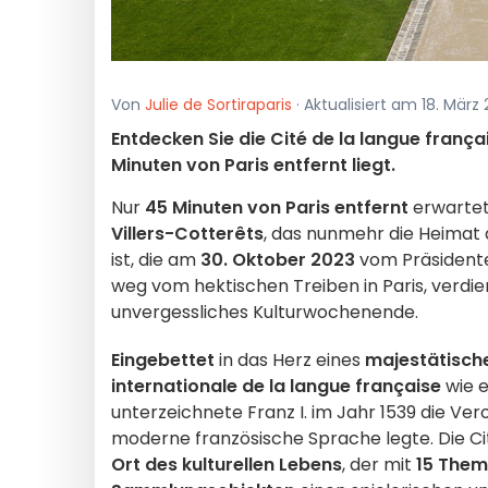
Von
Julie de Sortiraparis
· Aktualisiert am 18. März
Entdecken Sie die Cité de la langue françai
Minuten von Paris entfernt liegt.
Nur
45 Minuten von Paris entfernt
erwartet 
Villers-Cotterêts
, das nunmehr die Heima
ist, die am
30. Oktober 2023
vom Präsidenten
weg vom hektischen Treiben in Paris, verdi
unvergessliches Kulturwochenende.
Eingebettet
in das Herz eines
majestätisch
internationale de la langue française
wie e
unterzeichnete Franz I. im Jahr 1539 die Ver
moderne französische Sprache legte. Die Ci
Ort des kulturellen Lebens
, der mit
15 The