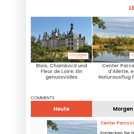
L
Blois, Chambord und
Center Parcs
Fleur de Loire: Ein
d'Ailette, e
genussvolles
Naturausflug f
Wochenende in nur zwei
ganze Fami
Stunden von Paris
COMMENTS
Heute
Morgen
Center Parcs La
Entdecken Sie d