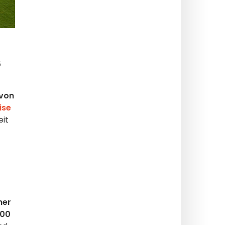
5
 von
ise
eit
her
100