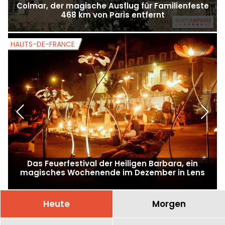
Colmar, der magische Ausflug für Familienfeste
468 km von Paris entfernt
HAUTS-DE-FRANCE
H
Das Feuerfestival der Heiligen Barbara, ein
C
magisches Wochenende im Dezember in Lens
Heute
Morgen