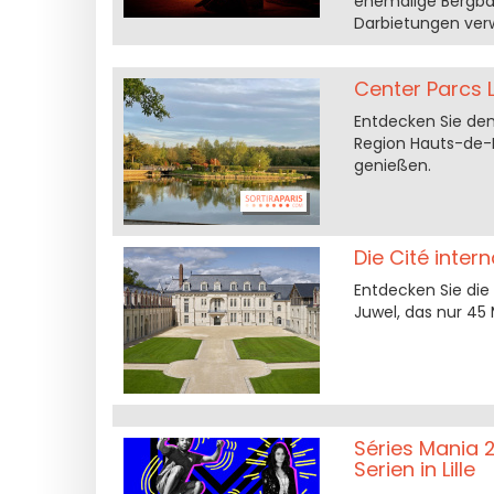
ehemalige Bergbau
Darbietungen verw
Center Parcs L
Entdecken Sie den
Region Hauts-de-F
genießen.
Die Cité inter
Entdecken Sie die C
Juwel, das nur 45 
Séries Mania 2
Serien in Lille