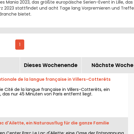
es Mania 2023, das größte europäische Serien-Event in Lille, das
ärz 2023 stattfindet und acht Tage lang Vorpremieren und Treff
Branche bietet.
1
Dieses Wochenende
Nächste Woche
ationale de la langue française in Villers-Cotterêts
e Cité de la langue française in Villers-Cotterêts, ein
l, das nur 45 Minuten von Paris entfernt liegt.
c d'Ailette, ein Naturausflug für die ganze Familie
en Center Parc Le Lac d'Ailette: eine Oase der Entspannung