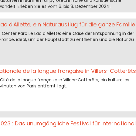
stätten in Bühnen für pyrotechnische und künstlerische
andelt. Erleben Sie es vom 6. bis 8. Dezember 2024!
ac d'Ailette, ein Naturausflug für die ganze Familie
 Center Parc Le Lac d'Ailette: eine Oase der Entspannung in der
rance, ideal, um der Hauptstadt zu entfliehen und die Natur zu
nationale de la langue française in Villers-Cotterêts
ité de la langue française in Villers-Cotterêts, ein kulturelles
Minuten von Paris entfernt liegt.
023 : Das unumgängliche Festival für internationa