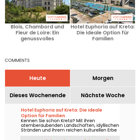
Blois, Chambord und
Hotel Euphoria auf Kreta:
Fleur de Loire: Ein
Die ideale Option für
genussvolles
Familien
Wochenende in nur zwei
W
Stunden von Paris
COMMENTS
Heute
Morgen
Dieses Wochenende
Nächste Woche
Hotel Euphoria auf Kreta: Die ideale
Option für Familien
Kennen Sie schon Kreta? Mit ihren
atemberaubenden Landschaften, idyllischen
Stränden und ihrem reichen kulturellen Erbe
ist die Insel ein beliebtes Ziel für Reisende,
die nach Abenteuer und Entspannung