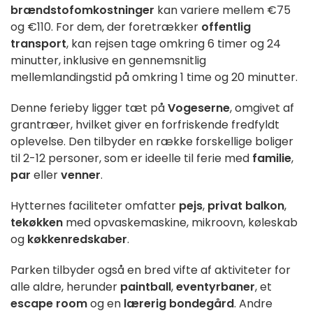
brændstofomkostninger
kan variere mellem €75
og €110. For dem, der foretrækker
offentlig
transport
, kan rejsen tage omkring 6 timer og 24
minutter, inklusive en gennemsnitlig
mellemlandingstid på omkring 1 time og 20 minutter.
Denne ferieby ligger tæt på
Vogeserne
, omgivet af
grantræer, hvilket giver en forfriskende fredfyldt
oplevelse. Den tilbyder en række forskellige boliger
til 2-12 personer, som er ideelle til ferie med
familie
,
par
eller
venner
.
Hytternes faciliteter omfatter
pejs
,
privat balkon
,
tekøkken
med opvaskemaskine, mikroovn, køleskab
og
køkkenredskaber
.
Parken tilbyder også en bred vifte af aktiviteter for
alle aldre, herunder
paintball
,
eventyrbaner
, et
escape room
og en
lærerig bondegård
. Andre