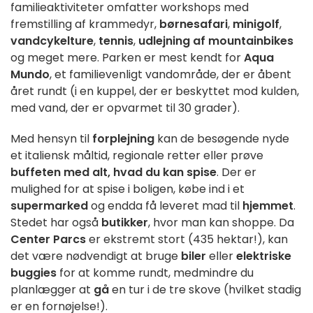
familieaktiviteter omfatter workshops med
fremstilling af krammedyr,
børnesafari
,
minigolf
,
vandcykelture
,
tennis
,
udlejning af mountainbikes
og meget mere. Parken er mest kendt for
Aqua
Mundo
, et familievenligt vandområde, der er åbent
året rundt (i en kuppel, der er beskyttet mod kulden,
med vand, der er opvarmet til 30 grader).
Med hensyn til
forplejning
kan de besøgende nyde
et italiensk måltid, regionale retter eller prøve
buffeten med alt, hvad du kan spise
. Der er
mulighed for at spise i boligen, købe ind i et
supermarked
og endda få leveret mad til
hjemmet
.
Stedet har også
butikker
, hvor man kan shoppe. Da
Center Parcs
er ekstremt stort (435 hektar!), kan
det være nødvendigt at bruge
biler
eller
elektriske
buggies
for at komme rundt, medmindre du
planlægger at
gå
en tur i de tre skove (hvilket stadig
er en fornøjelse!).