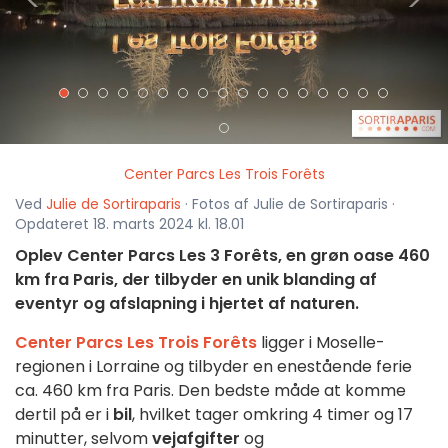
<
>
Center Parcs Les Trois Forêts
Ved
Julie de Sortiraparis
· Fotos af Julie de Sortiraparis ·
Opdateret 18. marts 2024 kl. 18.01
Oplev Center Parcs Les 3 Forêts, en grøn oase 460
km fra Paris, der tilbyder en unik blanding af
eventyr og afslapning i hjertet af naturen.
Center Parcs Les Trois Forêts
ligger i Moselle-
regionen i Lorraine og tilbyder en enestående ferie
ca. 460 km fra Paris. Den bedste måde at komme
dertil på er i
bil
, hvilket tager omkring 4 timer og 17
minutter, selvom
vejafgifter
og