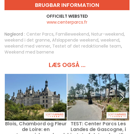
BRUGBAR INFORMATION
OFFICIELT WEBSTED
www.centerparcs.fr
Nøgleord :
Center Parcs
,
Familieweekend
,
Natur-weekend
,
weekend i det grønne
,
Afslappende weekend
,
weekend
,
weekend med venner
,
Testet af det redaktionelle team
,
Weekend med børnene
LÆS OGSÅ ...
Blois, Chambord og Fleur
TEST: Center Parcs Les
de Loire: en
Landes de Gascogne, i