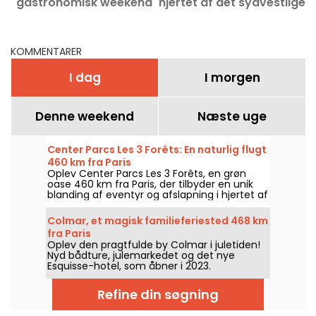
gastronomisk weekend
hjertet af det sydvestlige
to timer fra Paris
Frankrig
KOMMENTARER
I dag
I morgen
Denne weekend
Næste uge
Center Parcs Les 3 Forêts: En naturlig flugt
460 km fra Paris
Oplev Center Parcs Les 3 Forêts, en grøn
oase 460 km fra Paris, der tilbyder en unik
blanding af eventyr og afslapning i hjertet af
naturen.
Colmar, et magisk familieferiested 468 km
fra Paris
Oplev den pragtfulde by Colmar i juletiden!
Nyd bådture, julemarkedet og det nye
Esquisse-hotel, som åbner i 2023.
Refine din søgning