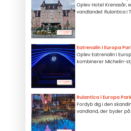
Oplev Hotel Krønasår, e
vandlandet Rulantica i 
Eatrenalin i Europa P
Oplev Eatrenalin i Euro
kombinerer Michelin-st
Rulantica i Europa Par
Fordyb dig i den skandi
vandland, der byder på 