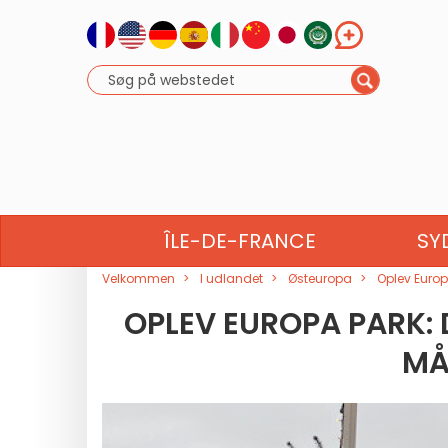
NORDAFRIKA
NORD
ÎLE-DE-FRANCE
SY
Velkommen
I udlandet
Østeuropa
Oplev Europ
OPLEV EUROPA PARK: 
MÅ