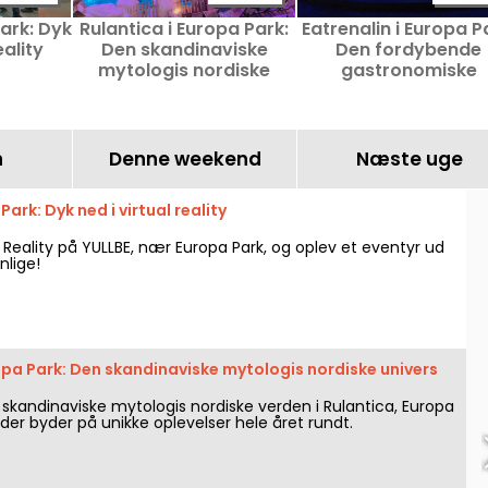
ark: Dyk
Rulantica i Europa Park:
Eatrenalin i Europa P
eality
Den skandinaviske
Den fordybende
mytologis nordiske
gastronomiske
univers
oplevelse
n
Denne weekend
Næste uge
Park: Dyk ned i virtual reality
l Reality på YULLBE, nær Europa Park, og oplev et eventyr ud
lige!
opa Park: Den skandinaviske mytologis nordiske univers
 skandinaviske mytologis nordiske verden i Rulantica, Europa
der byder på unikke oplevelser hele året rundt.