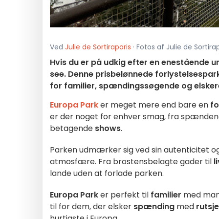
Ved
Julie de Sortiraparis
· Fotos af Julie de Sortira
Hvis du er på udkig efter en enestående u
see. Denne prisbelønnede forlystelsespark 
for familier, spændingssøgende og elsker
Europa Park
er meget mere end bare en
fo
er der noget for enhver smag, fra spænde
betagende
shows
.
Parken udmærker sig ved sin autenticitet og
atmosfære. Fra brostensbelagte gader til
l
lande uden at forlade parken.
Europa Park
er perfekt til
familier
med ma
til for dem, der elsker
spænding
med
rutsj
hurtigste i Europa.