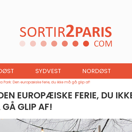
UROPA
SYDEUROPA
ØSTE
DØST
SYDVEST
NORDØST
a Park: Den europæiske ferie, du ikke må gå glip af!
DEN EUROPÆISKE FERIE, DU IKK
 GÅ GLIP AF!