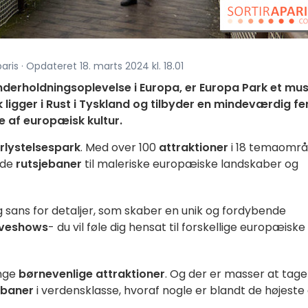
paris · Opdateret 18. marts 2024 kl. 18.01
nderholdningsoplevelse i Europa, er Europa Park et mu
ligger i Rust i Tyskland og tilbyder en mindeværdig fe
e af europæisk kultur.
rlystelsespark
. Med over 100
attraktioner
i 18 temaomr
nde
rutsjebaner
til maleriske europæiske landskaber og
 sans for detaljer, som skaber en unik og fordybende
iveshows
- du vil føle dig hensat til forskellige europæiske
nge
børnevenlige
attraktioner
. Og der er masser at tage
ebaner
i verdensklasse, hvoraf nogle er blandt de højeste