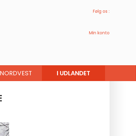
Følg os :
Min konto
UROPA
VESTEUROPA
NORDVEST
I UDLANDET
E