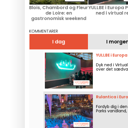
Blois, Chambord og Fleur
YULLBE i Europa P
de Loire: en
ned i virtual r
gastronomisk weekend
to timer fra Paris
KOMMENTARER
I dag
I morge
YULLBE i Europa 
Dyk ned i Virtua
over det sædvan
Rulantica i Eur
Fordyb dig i den
Parks vandland, 