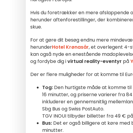
Hvis du foretrækker en mere afslappende op
herunder aftenforestillinger, der kombinere
skue.
For at gøre dit besøg endnu mere mindevær
herunder
Hotel Krønasår
, et overlegent 4-
kan også nyde en enestående madoplevel
og fordybe dig i
virtual reality-eventyr
på
Der er flere muligheder for at komme til Eur
Tog:
Den hurtigste måde at komme til Eu
16 minutter, og priserne varierer fra 84 €
inkluderer en gennemsnitlig mellemland
Sbg Bus og Swiss PostAuto.
TGV INOUI tilbyder billetter fra 49 € 
Bus:
Det er også billigere at køre med
minutter.