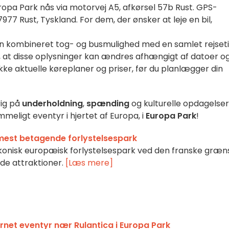
uropa Park nås via motorvej A5, afkørsel 57b Rust. GPS-
7 Rust, Tyskland. For dem, der ønsker at leje en bil,
n kombineret tog- og busmulighed med en samlet rejset
e, at disse oplysninger kan ændres afhængigt af datoer o
kke aktuelle køreplaner og priser, før du planlægger din
rig på
underholdning
,
spænding
og kulturelle opdagelser
mmeligt eventyr i hjertet af Europa, i
Europa Park
!
mest betagende forlystelsespark
ikonisk europæisk forlystelsespark ved den franske græn
e attraktioner.
[Læs mere]
ernet eventyr nær Rulantica i Europa Park