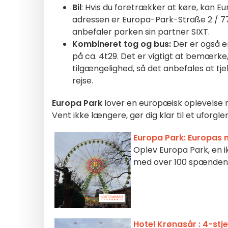
Bil
: Hvis du foretrækker at køre, kan E
adressen er Europa-Park-Straße 2 / 7797
anbefaler parken sin partner SIXT.
Kombineret tog og bus:
Der er også e
på ca. 4t29. Det er vigtigt at bemærk
tilgængelighed, så det anbefales at tje
rejse.
Europa Park
lover en europæisk oplevelse 
Vent ikke længere, gør dig klar til et uforgle
Europa Park: Europas 
Oplev Europa Park, en 
med over 100 spændend
Hotel Krønasår : 4-stj