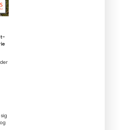
st-
rie
åder
 sig
 og