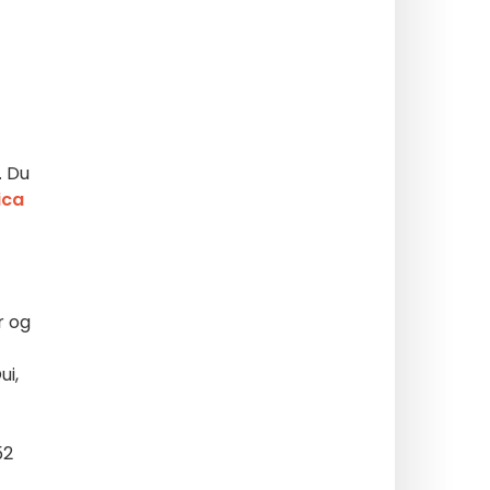
. Du
ica
r og
ui,
52