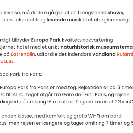
levelse, må du ikke gå glip af de fængslende
shows
,
r dans, akrobatik og
levende musik
til et uforglemmeligt
digt tilbyder
Europa Park
kvalitetsindkvartering,
stjernet hotel med et unikt
naturhistorisk museumstema
se på
Eatrenalin
, udforske det indendørs
vandland
Rulant
YULLBE
.
opa Park fra Paris:
ropa Park fra Paris er med tog. Rejsetiden er ca. 3 time
 til 141 €. Toget afgår fra Gare de l'Est i Paris, og rejsen
ingstid på omkring 18 minutter. Togene køres af TGV inO
på anden klasse, med komfort og gratis Wi-Fi om bord.
 bus, men rejsen er længere og tager omkring 7 timer og 