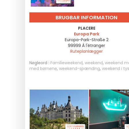
BRUGBAR INFORMATION
PLACERE
Europa Park
Europa-Park-Straße 2
99999
À l'étranger
Ruteplanlægger
Nøgleord :
Familieweekend
,
weekend
,
weekend m
med børnene
,
weekend-spænding
,
weekend i ty