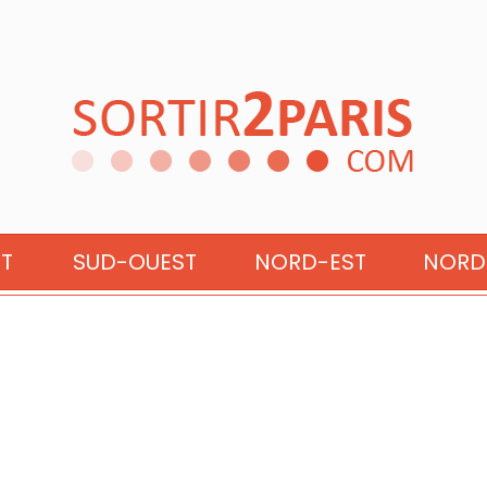
A : 6 JUIN 2026
ST
SUD-OUEST
NORD-EST
NORD