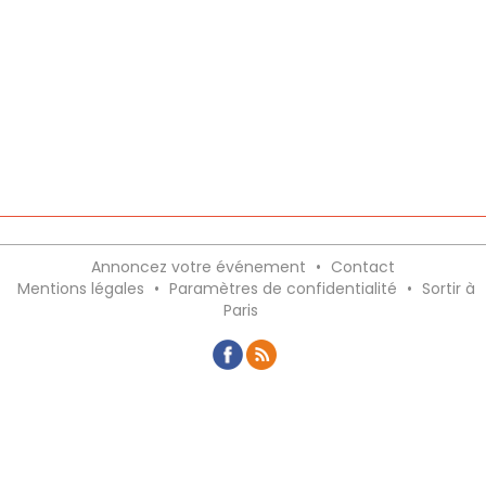
Annoncez votre événement
•
Contact
Mentions légales
•
Paramètres de confidentialité
•
Sortir à
Paris
Recevez gratuitement le meilleur des
sorties en France avec notre newsletter,
inscription ci-dessous :