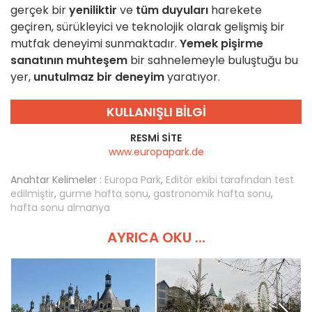
gerçek bir
yeniliktir
ve
tüm duyuları
harekete
geçiren, sürükleyici ve teknolojik olarak gelişmiş bir
mutfak deneyimi sunmaktadır.
Yemek pişirme
sanatının
muhteşem
bir sahnelemeyle buluştuğu bu
yer,
unutulmaz bir deneyim
yaratıyor.
KULLANIŞLI BILGI
RESMI SITE
www.europapark.de
Anahtar Kelimeler :
Europa Park
,
Editör ekibi tarafından test
edilmiştir
,
gurme hafta sonu
,
gastronomik hafta sonu
,
hafta sonu almanya
AYRICA OKU ...