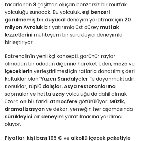
tasarlanan
8
çeşitten oluşan benzersiz bir mutfak
yolculuğu sunacak. Bu yolculuk,
eşi benzeri
görülmemiş bir duyusal
deneyim yaratmak için
20
milyon Avroluk
bir yatırımla üst düzey
mutfak
lezzetlerini
muhteşem bir sürükleyici deneyimle
birleştiriyor.
Eatrenalin'in yenilikçi konsepti, görünür raylar
olmadan bir odadan diğerine hareket eden,
meze
ve
içeceklerin
yerleştirilmesi için raflarla donatılmış deri
koltuklar olan
"Yüzen Sandalyeler "
e dayanmaktadır.
Konuklar, tüplü
dalışlar
,
Asya restoranlarına
sapmalar ve hatta
uzay
yolculuğu da dahil olmak
üzere
on bir
farklı
atmosfere
götürülüyor.
Müzik
,
dramatizasyon
ve dekor, yemeğin her aşamasında
sürükleyici
bir
deneyim
yaratılmasına yardımcı
oluyor.
Fiyatlar
,
kişi başı 195 €
ve
alkollü içecek paketiyle