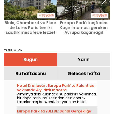
Blois, Chambord ve Fleur
Europa Park'ı keşfedin:
de Loire: Paris'ten iki
Kaçırılmaması gereken
saatlik mesafede lezzet
Avrupa kaçamağı!
dolu bir hafta sonu
YORUMLAR
Bugün
Yarın
Bu haftasonu
Gelecek hafta
Hotel Krønasår : Europa Park'ta Rulantica
yakınında 4 yıldızlı macera
Almanya'daki Rulantica su parkının yakınında,
bir doğa tarihi müzesinden esinlenerek
tasarlanmış benzersiz bir yer olan Hotel
Krønasår'ı keşfedin.
Europa Park'ta YULLBE: Sanal Gerçekliğe