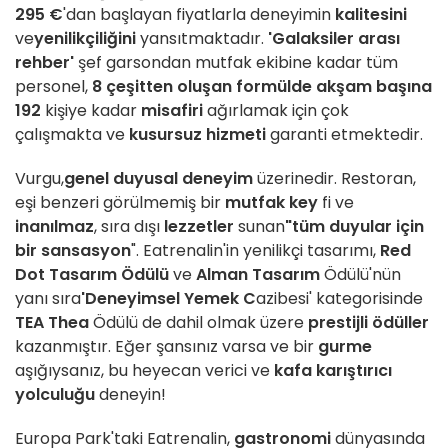
295 €
'dan başlayan fiyatlarla deneyimin
kalitesini
ve
yenilikçiliğini
yansıtmaktadır.
'Galaksiler arası
rehber'
şef garsondan mutfak ekibine kadar tüm
personel,
8 çeşitten oluşan formülde akşam başına
192
kişiye kadar
misafiri
ağırlamak için çok
çalışmakta ve
kusursuz hizmeti
garanti etmektedir.
Vurgu,
genel duyusal deneyim
üzerinedir. Restoran,
eşi benzeri görülmemiş bir
mutfak key
fi ve
inanılmaz
, sıra dışı
lezzetler
sunan
"tüm duyular için
bir sansasyon
". Eatrenalin'in yenilikçi tasarımı,
Red
Dot Tasarım Ödülü
ve
Alman Tasarım
Ödülü'nün
yanı sıra
'Deneyimsel Yemek C
azibesi' kategorisinde
TEA Thea
Ödülü de dahil olmak üzere
prestijli ödüller
kazanmıştır. Eğer şansınız varsa ve bir
gurme
aşığıysanız, bu heyecan verici ve
kafa karıştırıcı
yolculuğu
deneyin!
Europa Park'taki Eatrenalin,
gastronomi
dünyasında