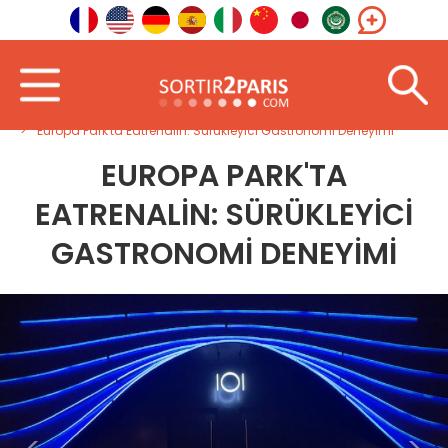
Hoş geldin
Yurtdışında
Doğu Avrupa
Europa Park'ta Eatrenalin: Sürükleyici Gastronomi Deneyimi
EUROPA PARK'TA
EATRENALIN: SÜRÜKLEYICI
GASTRONOMI DENEYIMI