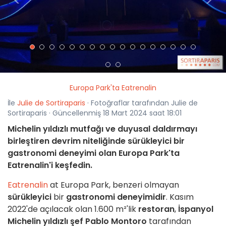
<
>
Europa Park'ta Eatrenalin
İle
Julie de Sortiraparis
· Fotoğraflar tarafından Julie de
Sortiraparis · Güncellenmiş 18 Mart 2024 saat 18:01
Michelin yıldızlı mutfağı ve duyusal daldırmayı
birleştiren devrim niteliğinde sürükleyici bir
gastronomi deneyimi olan Europa Park'ta
Eatrenalin'i keşfedin.
Eatrenalin
at Europa Park, benzeri olmayan
sürükleyici
bir
gastronomi deneyimidir
. Kasım
2022'de açılacak olan 1.600 m²'lik
restoran
,
İspanyol
Michelin yıldızlı şef Pablo Montoro
tarafından