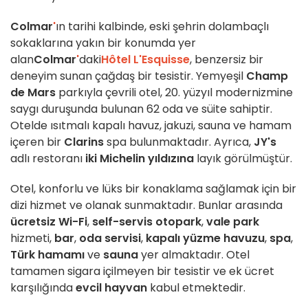
Colmar
'
ın tarihi kalbinde, eski şehrin dolambaçlı
sokaklarına yakın bir konumda yer
alan
Colmar
'
daki
Hôtel L'Esquisse
, benzersiz bir
deneyim sunan çağdaş bir tesistir. Yemyeşil
Champ
de Mars
parkıyla çevrili otel, 20. yüzyıl modernizmine
saygı duruşunda bulunan 62 oda ve süite sahiptir.
Otelde ısıtmalı kapalı havuz, jakuzi, sauna ve hamam
içeren bir
Clarins
spa bulunmaktadır. Ayrıca,
JY's
adlı restoranı
iki Michelin yıldızına
layık görülmüştür.
Otel, konforlu ve lüks bir konaklama sağlamak için bir
dizi hizmet ve olanak sunmaktadır. Bunlar arasında
ücretsiz Wi-Fi
,
self-servis otopark
,
vale
park
hizmeti,
bar
,
oda servisi
,
kapalı yüzme havuzu
,
spa
,
Türk hamamı
ve
sauna
yer almaktadır. Otel
tamamen sigara içilmeyen bir tesistir ve ek ücret
karşılığında
evcil hayvan
kabul etmektedir.