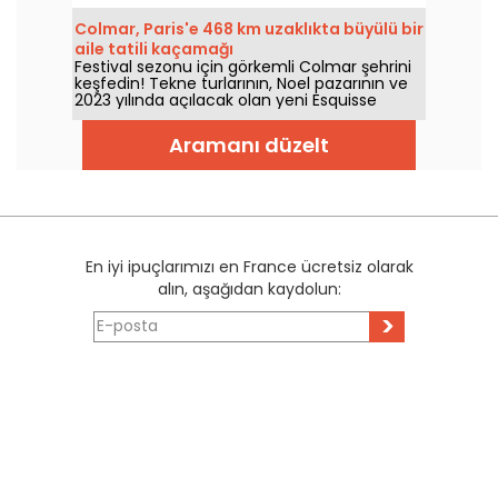
Forêts'i keşfedin.
Colmar, Paris'e 468 km uzaklıkta büyülü bir
aile tatili kaçamağı
Festival sezonu için görkemli Colmar şehrini
keşfedin! Tekne turlarının, Noel pazarının ve
2023 yılında açılacak olan yeni Esquisse
otelinin keyfini çıkarın.
Aramanı düzelt
En iyi ipuçlarımızı en France ücretsiz olarak
alın, aşağıdan kaydolun:
>