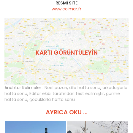
RESMI SITE
www.colmar.fr
KARTI GÖRÜNTÜLEYIN
Anahtar Kelimeler :
Noel pazarı
,
ai̇le hafta sonu
,
arkadaşlarla
hafta sonu
,
Editör ekibi tarafından test edilmiştir
,
gurme
hafta sonu
,
çocuklarla hafta sonu
AYRICA OKU ...