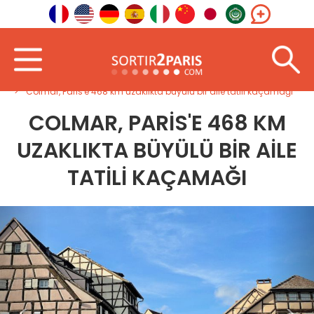
Hoş geldin
Kuzey-Doğu
Grand Est
Colmar, Paris'e 468 km uzaklıkta büyülü bir aile tatili kaçamağı
COLMAR, PARIS'E 468 KM
UZAKLIKTA BÜYÜLÜ BIR AILE
TATILI KAÇAMAĞI