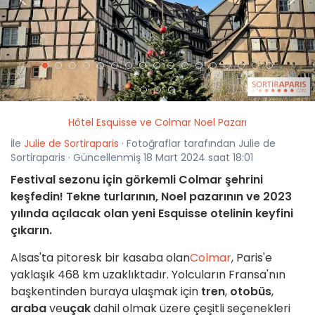
<
>
Hôtel Esquisse ve Colmar Noel Pazarı
İle
Julie de Sortiraparis
· Fotoğraflar tarafından Julie de
Sortiraparis · Güncellenmiş 18 Mart 2024 saat 18:01
Festival sezonu için görkemli Colmar şehrini
keşfedin! Tekne turlarının, Noel pazarının ve 2023
yılında açılacak olan yeni Esquisse otelinin keyfini
çıkarın.
Alsas'ta pitoresk bir kasaba olan
Colmar
, Paris'e
yaklaşık 468 km uzaklıktadır. Yolcuların Fransa'nın
başkentinden buraya ulaşmak için
tren
,
otobüs
,
araba
ve
uçak
dahil olmak üzere çeşitli seçenekleri