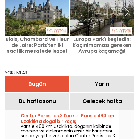
Blois, Chambord ve Fleur
Europa Park'ı keşfedin:
de Loire: Paris'ten iki
Kaçırılmaması gereken
saatlik mesafede lezzet
Avrupa kaçamağı!
dolu bir hafta sonu
YORUMLAR
Bugün
Yarın
Bu haftasonu
Gelecek hafta
Center Parcs Les 3 Forêts: Paris'e 460 km
uzaklıkta doğal bir kaçış
Paris'e 460 km uzaklıkta, doğanın kalbinde
macera ve dinlenmenin eşsiz bir karışımını
sunan yeşil bir vaha olan Center Parcs Les 3