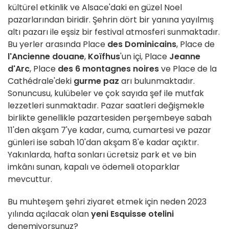
kültürel etkinlik ve Alsace'daki en güzel Noel
pazarlarından biridir. Şehrin dört bir yanına yayılmış
altı pazarı ile eşsiz bir festival atmosferi sunmaktadır.
Bu yerler arasında Place
des Dominicains
, Place de
l'Ancienne douane
,
Koïfhus
'un içi, Place
Jeanne
d'Arc
, Place
des 6 montagnes noires
ve Place de la
Cathédrale'deki
gurme paz
arı bulunmaktadır.
Sonuncusu, kulübeler ve çok sayıda şef ile mutfak
lezzetleri sunmaktadır. Pazar saatleri değişmekle
birlikte genellikle pazartesiden perşembeye sabah
11'den akşam 7'ye kadar, cuma, cumartesi ve pazar
günleri ise sabah 10'dan akşam 8'e kadar açıktır.
Yakınlarda, hafta sonları ücretsiz park et ve bin
imkânı sunan, kapalı ve ödemeli otoparklar
mevcuttur.
Bu muhteşem şehri ziyaret etmek için neden 2023
yılında açılacak olan
yeni Esquisse otelini
denemiyorsunuz?