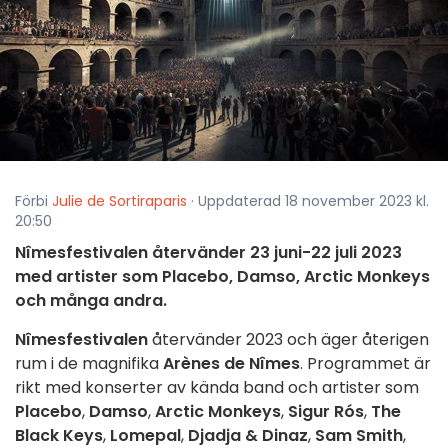
Förbi
Julie de Sortiraparis
· Uppdaterad 18 november 2023 kl.
20:50
Nîmesfestivalen återvänder 23 juni-22 juli 2023
med artister som Placebo, Damso, Arctic Monkeys
och många andra.
Nîmesfestivalen
återvänder 2023 och äger återigen
rum i de magnifika
Arènes de Nîmes
. Programmet är
rikt med konserter av kända band och artister som
Placebo
,
Damso
,
Arctic Monkeys
,
Sigur Rós
,
The
Black Keys
,
Lomepal
,
Djadja & Dinaz
,
Sam Smith
,