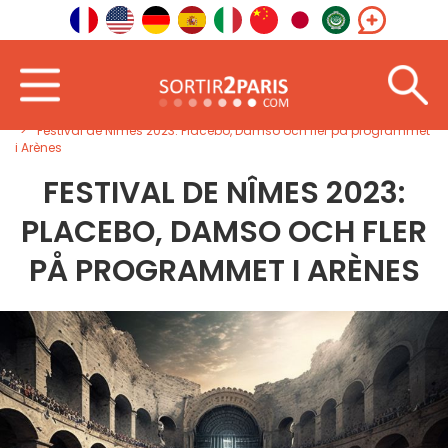
Välkommen
Sydväst
Occitanien
Festival de Nîmes 2023: Placebo, Damso och fler på programmet
i Arènes
FESTIVAL DE NÎMES 2023:
PLACEBO, DAMSO OCH FLER
PÅ PROGRAMMET I ARÈNES