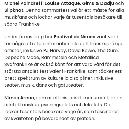
Michel Polnareff
,
Louise Attaque
,
Gims & Dadju
och
Slipknot
. Denna sommarfestival är ett måste för alla
musikfans och lockar varje år tusentals besökare till
södra Frankrike.
Under årens lopp har
Festival de Nîmes
varit värd
för några otroliga internationella och franskspråkiga
artister, inklusive PJ Harvey, David Bowie, The Cure,
Depeche Mode, Rammstein och Metallica.
Sydfrankrike är också känt för att vara värd för det
största antalet festivaler i Frankrike, som täcker ett
brett spektrum av kulturella discipliner, inklusive
teater, musik, dans och gatuteater.
Nîmes Arena
, som är ett historiskt monument, är en
arkitektonisk uppvisningsplats och lekplats. De
lockar tusentals besökare varje år, som fascineras
av kvaliteten på bevarandet av platsen.