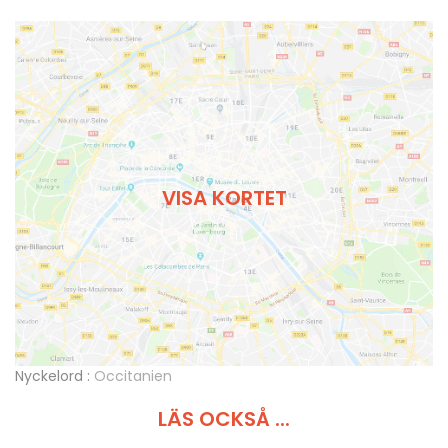
VISA KORTET
Nyckelord :
Occitanien
LÄS OCKSÅ ...