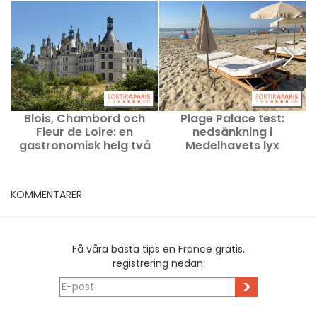
Blois, Chambord och
Plage Palace test:
T
Fleur de Loire: en
nedsänkning i
gastronomisk helg två
Medelhavets lyx
timmar från Paris
KOMMENTARER
Få våra bästa tips en France gratis,
registrering nedan:
>