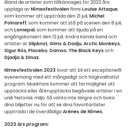
Bland de artister som tillkännages för 2023 års
upplaga av
Nîmesfestivalen
finns
Louise Attaque
,
som kommer att uppträda den 21 juli,
Michel
Polnareff
, som kommer att stå på scenen den 8 juli,
och
Lomepal
, som kommer att bjuda på en
engångskonsert den 12 juli. Andra kända band och
artister är
Slipknot
,
Gims & Dadju
,
Arctic Monkeys
,
Sigur Rós
,
Placebo
,
Damso
,
The Black Keys
och
Djadja & Dinaz
.
Nîmesfestivalen 2023
lovar att bli ett exceptionellt
evenemang med ett mångsidigt och högkvalitativt
program. Musikfans kommer att ha möjlighet att
upptäcka eller återupptäcka begåvade artister i en
unik historisk miljö. Så vänta inte längre och boka
dina biljetter nu för att se dina favoritartister
uppträda i de överdådiga
Arènes de Nîmes
.
2023 års program: