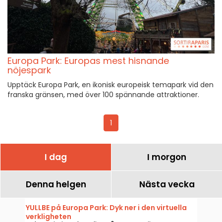
Europa Park: Europas mest hisnande
nöjespark
Upptäck Europa Park, en ikonisk europeisk temapark vid den
franska gränsen, med över 100 spännande attraktioner.
1
I dag
I morgon
Denna helgen
Nästa vecka
YULLBE på Europa Park: Dyk ner i den virtuella
verkligheten