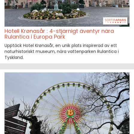
Hotell Krønasår : 4-stjärnigt äventyr nära
Rulantica i Europa Park
Upptäck Hotel Krønasår, en unik plats inspirerad av ett
naturhistoriskt museum, nära vattenparken Rulantica i
Tyskland.