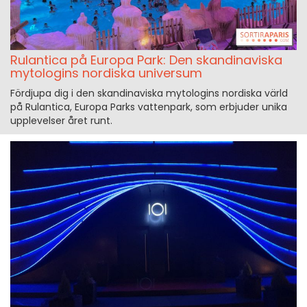
Rulantica på Europa Park: Den skandinaviska
mytologins nordiska universum
Fördjupa dig i den skandinaviska mytologins nordiska värld
på Rulantica, Europa Parks vattenpark, som erbjuder unika
upplevelser året runt.