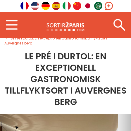
Välkommen
Sydost
Auvergne-Rhône-Alpes
Le Pré i Durtol: En exceptionell gastronomisk tillflyktsort i
Auvergnes berg
LE PRÉ I DURTOL: EN
EXCEPTIONELL
GASTRONOMISK
TILLFLYKTSORT I AUVERGNES
BERG