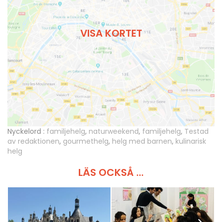
VISA KORTET
Nyckelord :
familjehelg
,
naturweekend
,
familjehelg
,
Testad
av redaktionen
,
gourmethelg
,
helg med barnen
,
kulinarisk
helg
LÄS OCKSÅ ...