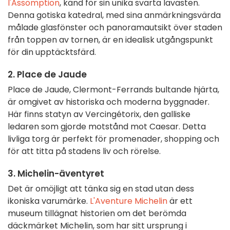
l'Assomption
, känd för sin unika svarta lavasten.
Denna gotiska katedral, med sina anmärkningsvärda
målade glasfönster och panoramautsikt över staden
från toppen av tornen, är en idealisk utgångspunkt
för din upptäcktsfärd.
2. Place de Jaude
Place de Jaude, Clermont-Ferrands bultande hjärta,
är omgivet av historiska och moderna byggnader.
Här finns statyn av Vercingétorix, den galliske
ledaren som gjorde motstånd mot Caesar. Detta
livliga torg är perfekt för promenader, shopping och
för att titta på stadens liv och rörelse.
3. Michelin-äventyret
Det är omöjligt att tänka sig en stad utan dess
ikoniska varumärke.
L'Aventure Michelin
är ett
museum tillägnat historien om det berömda
däckmärket Michelin, som har sitt ursprung i