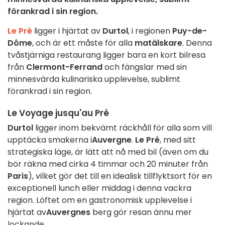
förankrad i sin region.
Le Pré
ligger i hjärtat av
Durtol
, i regionen
Puy-de-
Dôme
, och är ett måste för alla
matälskare
. Denna
tvåstjärniga restaurang ligger bara en kort bilresa
från
Clermont-Ferrand
och fängslar med sin
minnesvärda kulinariska upplevelse, sublimt
förankrad i sin region.
Le Voyage jusqu'au Pré
Durtol
ligger inom bekvämt räckhåll för alla som vill
upptäcka smakerna i
Auvergne
.
Le Pré
, med sitt
strategiska läge, är lätt att nå med bil (även om du
bör räkna med cirka 4 timmar och 20 minuter från
Paris
), vilket gör det till en idealisk tillflyktsort för en
exceptionell lunch eller middag i denna vackra
region. Löftet om en gastronomisk upplevelse i
hjärtat av
Auvergnes
berg gör resan ännu mer
lockande.