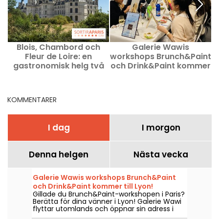
Blois, Chambord och
Galerie Wawis
Fleur de Loire: en
workshops Brunch&Paint
gastronomisk helg två
och Drink&Paint kommer
timmar från Paris
till Lyon!
KOMMENTARER
I dag
I morgon
Denna helgen
Nästa vecka
Galerie Wawis workshops Brunch&Paint
och Drink&Paint kommer till Lyon!
Gillade du Brunch&Paint-workshopen i Paris?
Berätta för dina vänner i Lyon! Galerie Wawi
flyttar utomlands och öppnar sin adress i
Lyon på boulevard des Belges, med målet