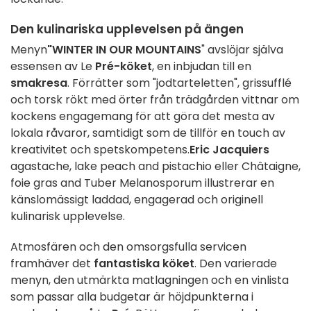
Den kulinariska upplevelsen på ängen
Menyn
"WINTER IN OUR MOUNTAINS
" avslöjar själva
essensen av Le
Pré-köket
, en inbjudan till en
smakresa
. Förrätter som "jodtarteletten", grissufflé
och torsk rökt med örter från trädgården vittnar om
kockens engagemang för att göra det mesta av
lokala råvaror, samtidigt som de tillför en touch av
kreativitet och spetskompetens.
Eric Jacquiers
agastache, lake peach and pistachio eller Châtaigne,
foie gras and Tuber Melanosporum illustrerar en
känslomässigt laddad, engagerad och originell
kulinarisk upplevelse.
Atmosfären och den omsorgsfulla servicen
framhäver det
fantastiska köket
. Den varierade
menyn, den utmärkta matlagningen och en vinlista
som passar alla budgetar är höjdpunkterna i