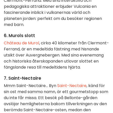
Clermont-Ferrand. Med sina interaktiva och
pedagogiska attraktioner erbjuder Vulcania en
fascinerande inblick i vulkanernas värld och
planeten jorden: perfekt om du besöker regionen
med barn.
6. Murols slott
Château de Murol
, cirka 40 kilometer från Clermont-
Ferrand, är en medeltida fästning med hisnande
utsikt över Auvergnebergen. Med sina evenemang
och historiska återskapanden utlovar slottet en
fängslande resa till medeltidens hjärta.
7. Saint-Nectaire
Mmm Saint-Nectaire... Byn
Saint-Nectaire
, känd för
sin ost med samma namn, är ett gourmetstopp som
du inte får missa. Ett besök på Bellonte-gården
avslöjar hemligheterna bakom tillverkningen av den
berömda Saint-Nectaire-osten, medan den