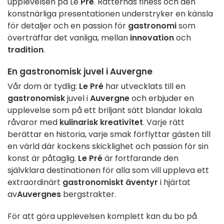
upplevelsen på Le
Pré
. Rätternas finess och den
konstnärliga presentationen understryker en känsla
för detaljer och en passion för
gastronomi
som
överträffar det vanliga, mellan
innovation
och
tradition
.
En gastronomisk juvel i Auvergne
Vår dom är tydlig:
Le Pré
har utvecklats till en
gastronomisk
juvel i
Auvergne
och erbjuder en
upplevelse som på ett briljant sätt blandar lokala
råvaror med
kulinarisk kreativitet
. Varje rätt
berättar en historia, varje smak förflyttar gästen till
en värld där kockens skicklighet och passion för sin
konst är påtaglig.
Le Pré
är fortfarande den
självklara destinationen för alla som vill uppleva ett
extraordinärt
gastronomiskt äventyr
i hjärtat
av
Auvergnes
bergstrakter.
För att göra upplevelsen komplett kan du bo på