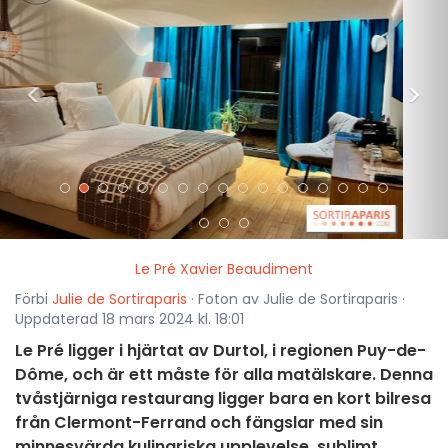
<
>
Le Pré Xavier Beaudiment
Förbi
Julie de Sortiraparis
· Foton av Julie de Sortiraparis ·
Uppdaterad 18 mars 2024 kl. 18:01
Le Pré ligger i hjärtat av Durtol, i regionen Puy-de-
Dôme, och är ett måste för alla matälskare. Denna
tvåstjärniga restaurang ligger bara en kort bilresa
från Clermont-Ferrand och fängslar med sin
minnesvärda kulinariska upplevelse, sublimt