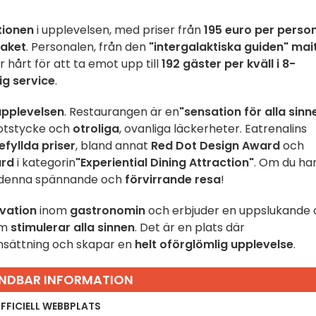
tionen
i upplevelsen, med priser från
195 euro per perso
paket
. Personalen, från den
"intergalaktiska guiden" mai
 hårt för att ta emot upp till
192 gäster per kväll i 8-
ig service
.
upplevelsen
. Restaurangen är en
"sensation för alla sinn
otstycke och
otroliga
, ovanliga läckerheter. Eatrenalins
efyllda priser
, bland annat
Red Dot Design Award
och
ard
i kategorin
"Experiential Dining Attraction"
. Om du ha
 denna spännande och
förvirrande resa
!
vation
inom
gastronomin
och erbjuder en uppslukande
om
stimulerar alla sinnen
. Det är en plats där
nsättning och skapar en
helt oförglömlig upplevelse
.
NDBAR INFORMATION
FFICIELL WEBBPLATS