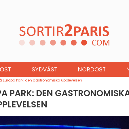
UROPA
SYDEUROPA
ÖSTEU
OST
SYDVÄST
NORDOST
på Europa Park: den gastronomiska upplevelsen
PA PARK: DEN GASTRONOMISK
PPLEVELSEN