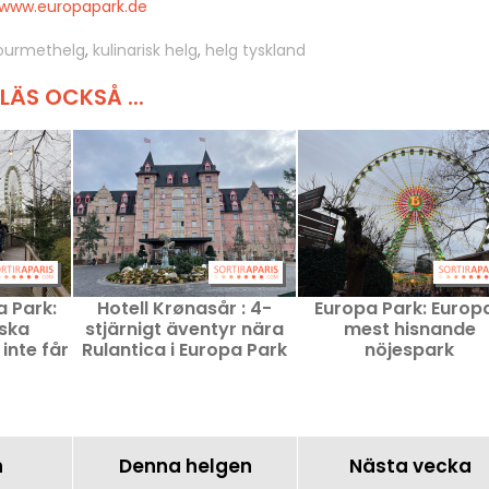
www.europapark.de
ourmethelg
,
kulinarisk helg
,
helg tyskland
LÄS OCKSÅ ...
 Park:
Hotell Krønasår : 4-
Europa Park: Europ
ska
stjärnigt äventyr nära
mest hisnande
 inte får
Rulantica i Europa Park
nöjespark
n
Denna helgen
Nästa vecka