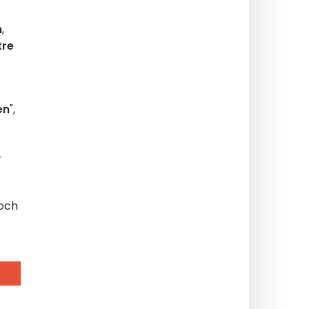
n
,
tre
en
",
r
 och