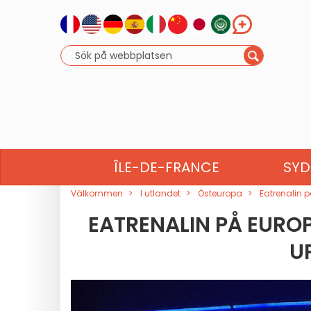
NORDAFRIKA
NORDE
ÎLE-DE-FRANCE
SYD
Välkommen
I utlandet
Östeuropa
Eatrenalin 
EATRENALIN PÅ EURO
U