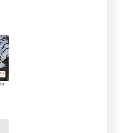
as
Colmar, en magisk
Center Parcs Les 3
semesterort för familjer
Forêts: En naturlig
468 km från Paris
tillflyktsort 460 km från
Paris