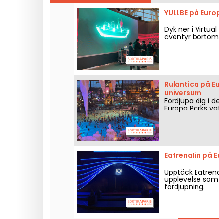
YULLBE på Europ
Dyk ner i Virtua
äventyr bortom 
Rulantica på E
universum
Fördjupa dig i d
Europa Parks vat
Eatrenalin på 
Upptäck Eatrena
upplevelse som 
fördjupning.