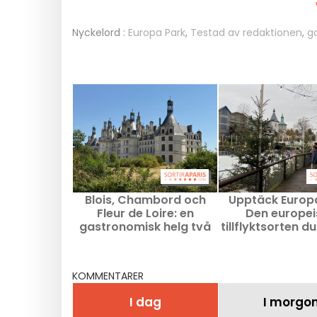
Nyckelord :
Europa Park
,
Testad av redaktionen
,
g
Blois, Chambord och
Upptäck Europa
Fleur de Loire: en
Den europei
gastronomisk helg två
tillflyktsorten du
timmar från Paris
missa!
KOMMENTARER
I dag
I morgo