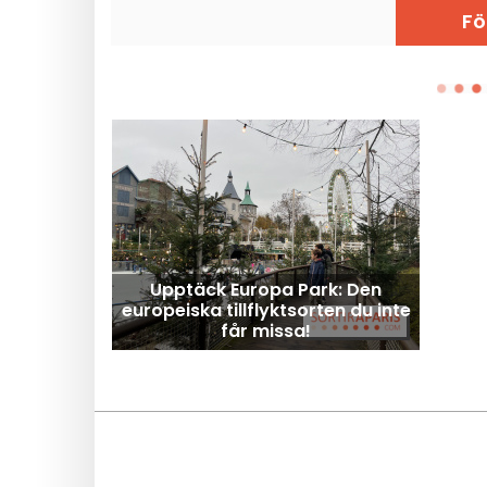
Fö
Upptäck Europa Park: Den
europeiska tillflyktsorten du inte
får missa!