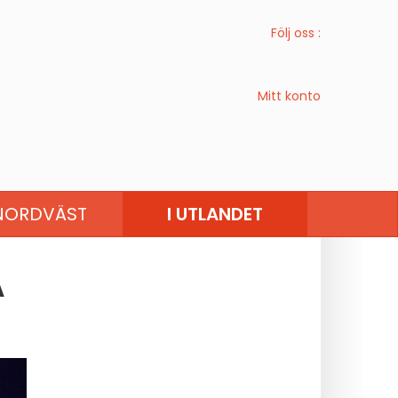
Följ oss :
Mitt konto
ROPA
VÄSTEUROPA
NORDVÄST
I UTLANDET
A