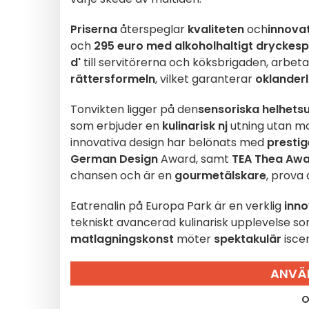
Priserna
återspeglar
kvaliteten
och
innova
och
295 euro med alkoholhaltigt dryckes
d'
till servitörerna och köksbrigaden, arbetar
rättersformeln
, vilket garanterar
oklanderl
Tonvikten ligger på den
sensoriska helhets
som erbjuder en
kulinarisk nj
utning utan m
innovativa design har belönats med
prestig
German Design
Award, samt
TEA Thea Aw
chansen och är en
gourmetälskare
, prova
Eatrenalin på Europa Park är en verklig
inno
tekniskt avancerad kulinarisk upplevelse s
matlagningskonst
möter
spektakulär
isce
ANVÄ
O