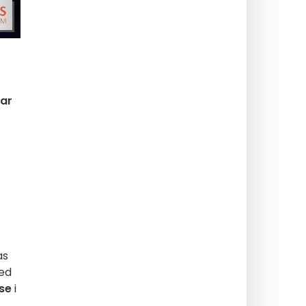
rar
as
med
se
i