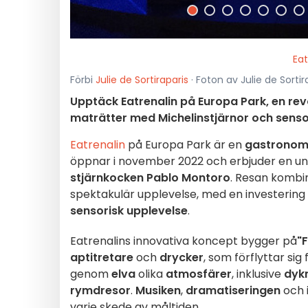
Eat
Förbi
Julie de Sortiraparis
· Foton av Julie de Sortir
Upptäck Eatrenalin på Europa Park, en r
maträtter med Michelinstjärnor och sensor
Eatrenalin
på Europa Park är en
gastronomi
öppnar i november 2022 och erbjuder en un
stjärnkocken Pablo Montoro
. Resan kombi
spektakulär upplevelse, med en investerin
sensorisk upplevelse
.
Eatrenalins innovativa koncept bygger på
"
aptitretare
och
drycker
, som förflyttar sig
genom
elva
olika
atmosfärer
, inklusive
dyk
rymdresor
.
Musiken
,
dramatiseringen
och i
varje skede av måltiden.