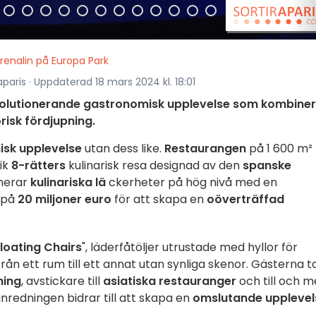
renalin på Europa Park
aparis · Uppdaterad 18 mars 2024 kl. 18:01
evolutionerande gastronomisk upplevelse som kombine
isk fördjupning.
sk upplevelse
utan dess like.
Restaurangen
på 1 600 m²
ik
8-rätters
kulinarisk resa designad av den
spanske
nerar
kulinariska lä
ckerheter på hög nivå med en
g på
20 miljoner euro
för att skapa en
oöverträffad
Floating Chairs
", läderfåtöljer utrustade med hyllor för
 från ett rum till ett annat utan synliga skenor. Gästerna t
ning
, avstickare till
asiatiska restauranger
och till och 
nredningen bidrar till att skapa en
omslutande upplevel