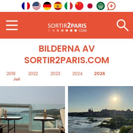
Välkommen
Bilder
BILDERNA AV
SORTIR2PARIS.COM
2019
2022
2023
2024
2026
Juli