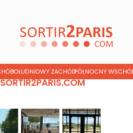
CHÓD
POŁUDNIOWY ZACHÓD
PÓŁNOCNY WSCHÓ
 SORTIR2PARIS.COM