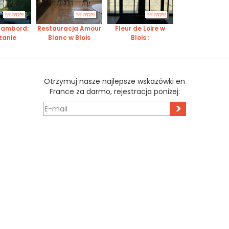
hambord:
Restauracja Amour
Fleur de Loire w
zanie
Blanc w Blois
Blois :
nsowego
pięciogwiazdkowy
zictwa
hotel, pokoje i spa
Otrzymuj nasze najlepsze wskazówki en
France za darmo, rejestracja poniżej:
>