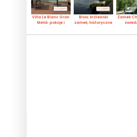
Villa Le Blanc Gran
Blois: królewski
Zamek C
Meliá: pokoje i
zamek, historyczne
zwied
widoki na Morze
centrum i pokaz
renesa
Śródziemne
Dźwięk i Światło
dzied